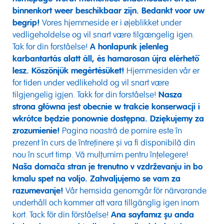
binnenkort weer beschikbaar zijn. Bedankt voor uw
begrip!
Vores hjemmeside er i øjeblikket under
vedligeholdelse og vil snart være tilgængelig igen.
Tak for din forståelse!
A honlapunk jelenleg
karbantartás alatt áll, és hamarosan újra elérhető
lesz. Köszönjük megértésüket!
Hjemmesiden vår er
for tiden under vedlikehold og vil snart være
tilgjengelig igjen. Takk for din forståelse!
Nasza
strona główna jest obecnie w trakcie konserwacji i
wkrótce będzie ponownie dostępna. Dziękujemy za
zrozumienie!
Pagina noastră de pornire este în
prezent în curs de întreținere și va fi disponibilă din
nou în scurt timp. Vă mulțumim pentru înțelegere!
Naša domača stran je trenutno v vzdrževanju in bo
kmalu spet na voljo. Zahvaljujemo se vam za
razumevanje!
Vår hemsida genomgår för närvarande
underhåll och kommer att vara tillgänglig igen inom
kort. Tack för din förståelse!
Ana sayfamız şu anda