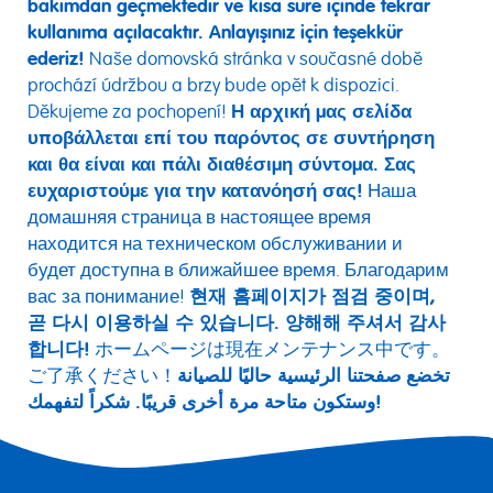
bakımdan geçmektedir ve kısa süre içinde tekrar
kullanıma açılacaktır. Anlayışınız için teşekkür
ederiz!
Naše domovská stránka v současné době
prochází údržbou a brzy bude opět k dispozici.
Děkujeme za pochopení!
Η αρχική μας σελίδα
υποβάλλεται επί του παρόντος σε συντήρηση
και θα είναι και πάλι διαθέσιμη σύντομα. Σας
ευχαριστούμε για την κατανόησή σας!
Наша
домашняя страница в настоящее время
находится на техническом обслуживании и
будет доступна в ближайшее время. Благодарим
вас за понимание!
현재 홈페이지가 점검 중이며,
곧 다시 이용하실 수 있습니다. 양해해 주셔서 감사
합니다!
ホームページは現在メンテナンス中です。
ご了承ください！
تخضع صفحتنا الرئيسية حاليًا للصيانة
وستكون متاحة مرة أخرى قريبًا. شكراً لتفهمك!