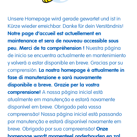
Unsere Homepage wird gerade gewartet und ist in
Kürze wieder erreichbar. Danke für dein Verständnis!
Notre page d’accueil est actuellement en
maintenance et sera de nouveau accessible sous
peu. Merci de ta compréhension !
Nuestra página
de inicio se encuentra actualmente en mantenimiento
y volverá a estar disponible en breve. Gracias por su
comprensión.
La nostra homepage è attualmente in
fase di manutenzione e sarà nuovamente
disponibile a breve. Grazie per la vostra
comprensione!
A nossa página inicial está
atualmente em manutenção e estará novamente
disponível em breve. Obrigado pela vossa
compreensão! Nossa página inicial está passando
por manutenção e estará disponível novamente em
breve. Obrigado por sua compreensão!
Onze
homepage wordt momenteel onderhouden en zal