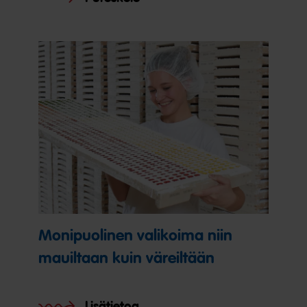
Monipuolinen valikoima niin
mauiltaan kuin väreiltään
Lisätietoa