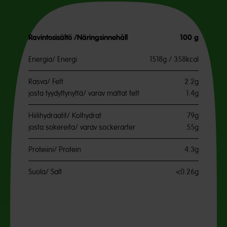
Ravintosisältö /Näringsinnehåll
100 g
Energia/ Energi
1518g / 358kcal
Rasva/ Fett
2.2g
josta tyydyttynyttä/ varav mättat fett
1.4g
Hiilihydraatit/ Kolhydrat
79g
josta sokereita/ varav sockerarter
55g
Proteiini/ Protein
4.3g
Suola/ Salt
<0.26g