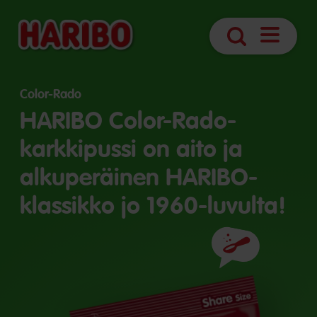
Avaa
Haku
navigointi
Color-Rado
HARIBO Color-Rado-
karkkipussi on aito ja
alkuperäinen HARIBO-
klassikko jo 1960-luvulta!
Ainesosat