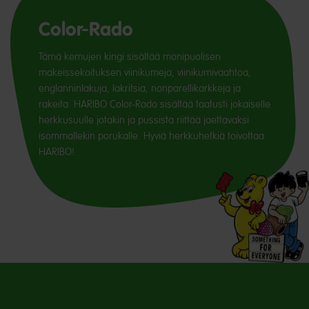
Color-Rado
Tämä kemujen kingi sisältää monipuolisen
makeissekoituksen viinikumeja, viinikumivaahtoa,
englanninlakuja, lakritsia, nonparellikarkkeja ja
rakeita. HARIBO Color-Rado sisältää taatusti jokaiselle
herkkusuulle jotakin ja pussista riittää jaettavaksi
isommallekin porukalle. Hyviä herkkuhetkiä toivottaa
HARIBO!