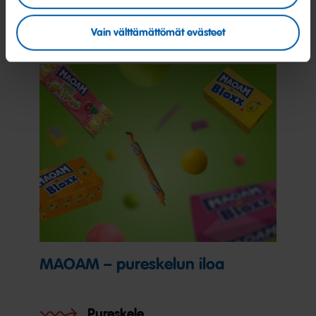
Vain välttämättömät evästeet
MAOAM – pureskelun iloa
Pureskele