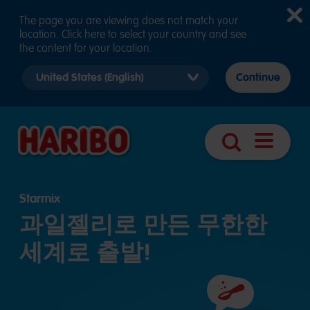
The page you are viewing does not match your
location. Click here to select your country and see
the content for your location.
Select
Continue
country
version
탐색
검색
열기
Starmix
과일젤리로 만든 무한한
세계로 출발!
원재료명