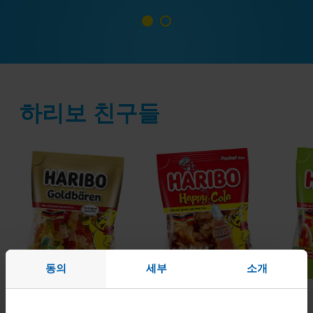
슬라이드로
슬라이드로
가기
가기
1
2
하리보 친구들
Goldbären
Happy-
Wor
Cola
동의
세부
소개