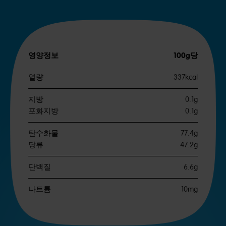
영양정보
100g당
열량
337kcal
지방
0.1g
포화지방
0.1g
탄수화물
77.4g
당류
47.2g
단백질
6.6g
나트륨
10mg