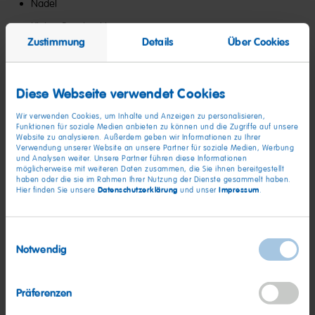
Nadel
Kleine Geschenkbox
Zustimmung
Details
Über Cookies
So geht's:
Diese Webseite verwendet Cookies
Wir verwenden Cookies, um Inhalte und Anzeigen zu personalisieren,
Lade die Vorlagen herunter, drucke und schneide sie aus.
Funktionen für soziale Medien anbieten zu können und die Zugriffe auf unsere
Website zu analysieren. Außerdem geben wir Informationen zu Ihrer
Klebe die Rückseiten der beiden Hälften zusammen,
Verwendung unserer Website an unsere Partner für soziale Medien, Werbung
und Analysen weiter. Unsere Partner führen diese Informationen
sodass beide Seiten farbig sind.
möglicherweise mit weiteren Daten zusammen, die Sie ihnen bereitgestellt
haben oder die sie im Rahmen Ihrer Nutzung der Dienste gesammelt haben.
Füge buntes Garn hinzu: Fädele es entweder durch ein
Datenschutzerklärung
Impressum
Hier finden Sie unsere
und unser
.
kleines Loch, das du mit einer Nadel gemacht hast, oder
lege es in die Mitte, während du die Formen
Einwilligungsauswahl
zusammenklebst.
Notwendig
Deine Formen eignen sich hervorragend für Geschenke.
Fülle eine kleine Schachtel mit HARIBO-
Weihnachtsprodukten und verschenke sie zusammen mit
Präferenzen
den gebastelten Anhängern.