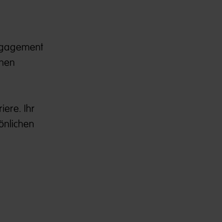
Engagement
inen
iere. Ihr
önlichen