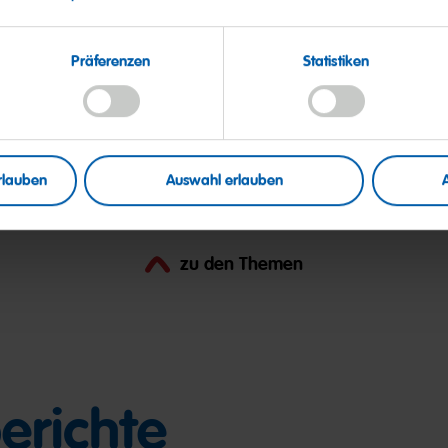
ch mitbringen
Englisch sprechen und idealerweise gute Kenntnisse 
Präferenzen
Statistiken
e mitbringen
e Einsatz- und Leistungsbereitschaft sowie
tes und ergebnisorientiertes Handeln auszeichnen
rlauben
Auswahl erlauben
tät als selbstverständlich ansehen
zu den Themen
erichte