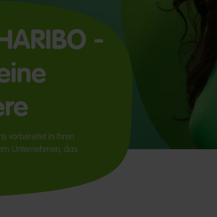
 HARIBO -
 eine
ere
s vorbereitet in Ihren
einem Unternehmen, das