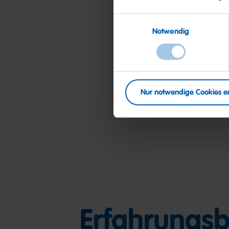
im angestrebten Berei
Einwilligungsauswahl
Fließend Deutsch und 
Notwendig
weiteren Fremdsprach
Sich durch ausgeprägt
verantwortungsbewuss
Nur notwendige Cookies e
Mobilität und Flexibili
Erfahrungsb