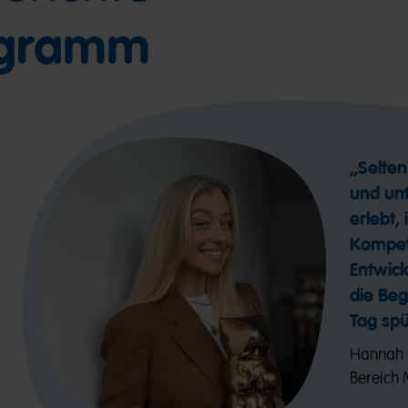
ogramm
„Selte
und un
erlebt,
Kompet
Entwic
die Beg
Tag spü
Hannah 
Bereich 