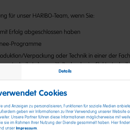
zung für unser HARIBO-Team, wenn Sie:
 mit Erfolg abgeschlossen haben
rainee-Programme
roduktion/Verpackung oder Technik in einer der Fac
enstechnik, Lebensmitteltechnologie, Elektrotechnik
Details
chtung absolviert haben
rainee-Programm Controlling & Finanzen mit einem
 verwendet Cookies
olling abgeschlossen haben
rainee-Programm Marketing mit einem Schwerpunkt i
e und Anzeigen zu personalisieren, Funktionen für soziale Medien anbiete
ußerdem geben wir Informationen zu Ihrer Verwendung unserer Website an 
haben
iter. Unsere Partner führen diese Informationen möglicherweise mit wei
die sie im Rahmen Ihrer Nutzung der Dienste gesammelt haben. Hier finden
praktische Erfahrungen und/oder studienbegleitende 
Impressum
nd unser
.