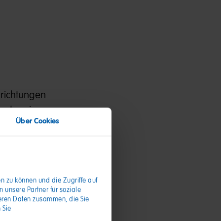
hrichtungen
 oder einer
Über Cookies
n
n zu können und die Zugriffe auf
unsere Partner für soziale
teren Daten zusammen, die Sie
 Sie
Tätigkeiten