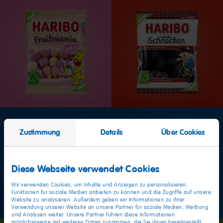
Zustimmung
Details
Über Cookies
Wo Einkaufen Freude
macht!
Diese Webseite verwendet Cookies
Unsere Stores
Wir verwenden Cookies, um Inhalte und Anzeigen zu personalisieren,
Funktionen für soziale Medien anbieten zu können und die Zugriffe auf unsere
19/58
Website zu analysieren. Außerdem geben wir Informationen zu Ihrer
Verwendung unserer Website an unsere Partner für soziale Medien, Werbung
und Analysen weiter. Unsere Partner führen diese Informationen
möglicherweise mit weiteren Daten zusammen, die Sie ihnen bereitgestellt