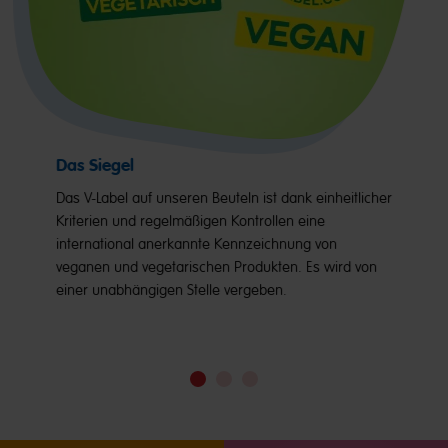
Das Siegel
Das V-Label auf unseren Beuteln ist dank einheitlicher
Kriterien und regelmäßigen Kontrollen eine
international anerkannte Kennzeichnung von
veganen und vegetarischen Produkten. Es wird von
einer unabhängigen Stelle vergeben.
Go
Go
Go
to
to
to
slide
slide
slide
1
2
3