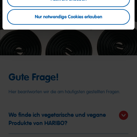
Nur notwendige Cookies erlauben
Gute Frage!
Hier beantworten wir die am häufigsten gestellten Fragen.
Wo finde ich vegetarische und vegane
Produkte von HARIBO?