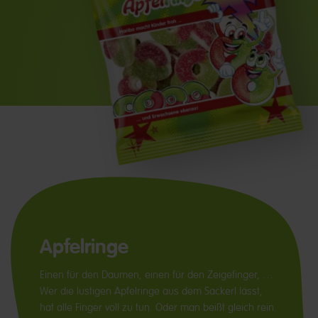
Apfelringe
Einen für den Daumen, einen für den Zeigefinger, …
Wer die lustigen Apfelringe aus dem Sackerl lässt,
hat alle Finger voll zu tun. Oder man beißt gleich rein.