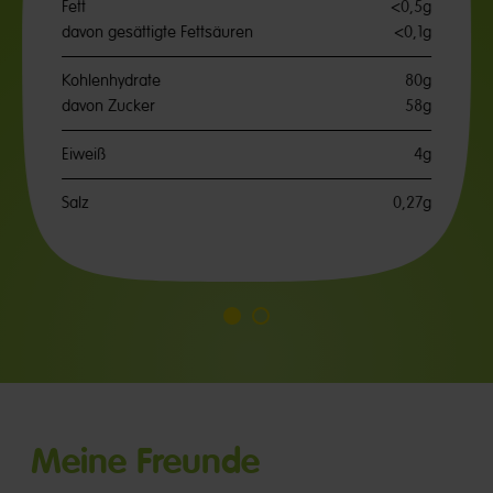
Fett
<0,5g
davon gesättigte Fettsäuren
<0,1g
Kohlenhydrate
80g
davon Zucker
58g
Eiweiß
4g
Salz
0,27g
Go
Go
to
to
slide
slide
1
2
Meine Freunde