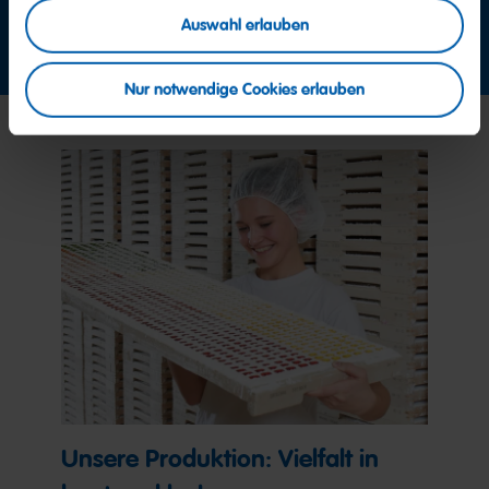
Auswahl erlauben
Jetzt Kontakt aufnehmen
Nur notwendige Cookies erlauben
Unsere Produktion: Vielfalt in