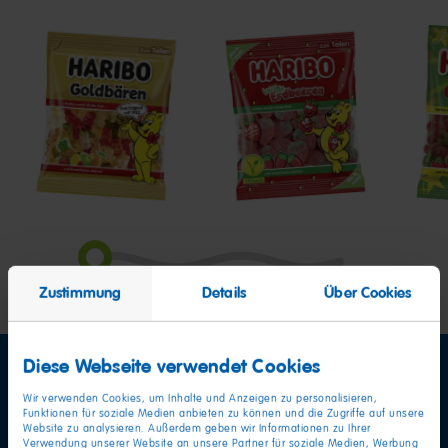
Goldbären
Wilde
Hap
Erdbeeren
Cher
Saue
Zustimmung
Details
Über Cookies
Diese Webseite verwendet Cookies
Wir verwenden Cookies, um Inhalte und Anzeigen zu personalisieren,
Funktionen für soziale Medien anbieten zu können und die Zugriffe auf unsere
Website zu analysieren. Außerdem geben wir Informationen zu Ihrer
Verwendung unserer Website an unsere Partner für soziale Medien, Werbung