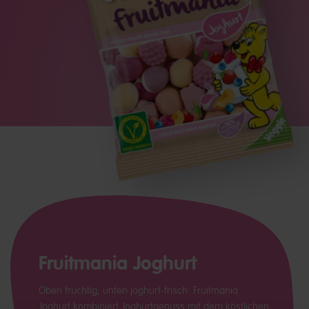
Fruitmania Joghurt
Oben fruchtig, unten joghurt-frisch: Fruitmania
Joghurt kombiniert Joghurtgenuss mit dem köstlichen