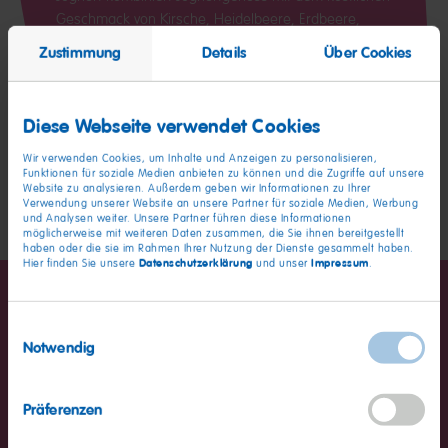
Geschmack von Kirsche, Heidelbeere, Erdbeere,
Himbeere, Aprikose, Pfirsich-Maracuja. Ein 100 %
Zustimmung
Details
Über Cookies
vegetarisches Erlebnis mit 10 % Fruchtsaft im
Fruchtgummianteil. 110 % Liebe!
Diese Webseite verwendet Cookies
Wir verwenden Cookies, um Inhalte und Anzeigen zu personalisieren,
Funktionen für soziale Medien anbieten zu können und die Zugriffe auf unsere
Website zu analysieren. Außerdem geben wir Informationen zu Ihrer
Verwendung unserer Website an unsere Partner für soziale Medien, Werbung
und Analysen weiter. Unsere Partner führen diese Informationen
möglicherweise mit weiteren Daten zusammen, die Sie ihnen bereitgestellt
haben oder die sie im Rahmen Ihrer Nutzung der Dienste gesammelt haben.
Datenschutzerklärung
Impressum
Hier finden Sie unsere
und unser
.
Einwilligungsauswahl
Notwendig
Durchschnittliche Nährwerte
pro 100g
Präferenzen
Energie
1434kJ / 337kcal