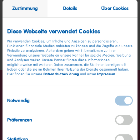
weicher Schaumzuckerkern dir. Lass dein Herz
Zustimmung
Details
Über Cookies
beben.
Diese Webseite verwendet Cookies
Wir verwenden Cookies, um Inhalte und Anzeigen zu personalisieren,
Funktionen für soziale Medien anbieten zu können und die Zugriffe auf unsere
Website zu analysieren. Außerdem geben wir Informationen zu Ihrer
Verwendung unserer Website an unsere Partner für soziale Medien, Werbung
und Analysen weiter. Unsere Partner führen diese Informationen
möglicherweise mit weiteren Daten zusammen, die Sie ihnen bereitgestellt
haben oder die sie im Rahmen Ihrer Nutzung der Dienste gesammelt haben.
Datenschutzerklärung
Impressum
Hier finden Sie unsere
und unser
.
Einwilligungsauswahl
Notwendig
Durchschnittliche Nährwerte
pro 100g
Präferenzen
Energie
1603kJ / 377kcal
Statistiken