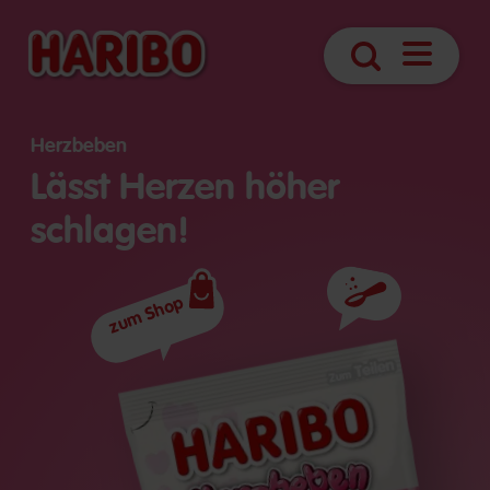
Navigatio
Suche
öffnen
Herzbeben
Lässt Herzen höher
schlagen!
zum Shop
Zutaten