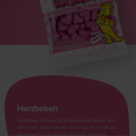
Herzbeben
Herzbeben sind weiche Schaumzuckerherzen, die
alle Herzen beben lassen. Ist ihre „harte“ Schale aus
kandierter Kirsche erstmal geknackt, gehört ihr