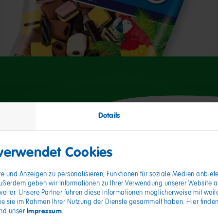
Details
Durchschnittliche Nährwerte
 verwendet Cookies
Energie
e und Anzeigen zu personalisieren, Funktionen für soziale Medien anbiete
ußerdem geben wir Informationen zu Ihrer Verwendung unserer Website an 
Fett
iter. Unsere Partner führen diese Informationen möglicherweise mit wei
davon gesättigte Fettsäuren
die sie im Rahmen Ihrer Nutzung der Dienste gesammelt haben. Hier finden
Impressum
nd unser
.