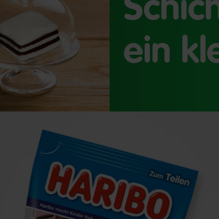
Schich
ein kl