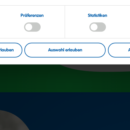
Kohlenhydrate
davon Zucker
Präferenzen
Statistiken
Eiweiß
Salz
rlauben
Auswahl erlauben