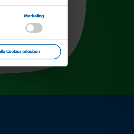
78g
60g
Marketing
<2.8g
<0.52g
Alle Cookies erlauben