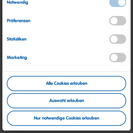
Notwendig
Präferenzen
Statistiken
Marketing
Alle Cookies erlauben
Wo Einkaufen Freude macht!
Auswahl erlauben
Nur notwendige Cookies erlauben
Entdecke unsere HARIBO
Shops