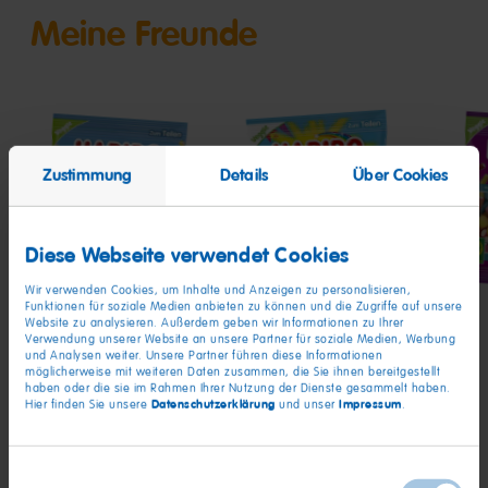
Meine Freunde
Zustimmung
Details
Über Cookies
Pico-
Rainbow
Ball
Balla
Ball
Diese Webseite verwendet Cookies
Wir verwenden Cookies, um Inhalte und Anzeigen zu personalisieren,
Funktionen für soziale Medien anbieten zu können und die Zugriffe auf unsere
Website zu analysieren. Außerdem geben wir Informationen zu Ihrer
Verwendung unserer Website an unsere Partner für soziale Medien, Werbung
und Analysen weiter. Unsere Partner führen diese Informationen
möglicherweise mit weiteren Daten zusammen, die Sie ihnen bereitgestellt
haben oder die sie im Rahmen Ihrer Nutzung der Dienste gesammelt haben.
Datenschutzerklärung
Impressum
Hier finden Sie unsere
und unser
.
Einwilligungsauswahl