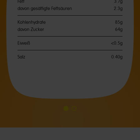
Fett
3.7g
davon gesättigte Fettsäuren
2.3g
Kohlenhydrate
85g
davon Zucker
64g
Eiweiß
<0.5g
Salz
0.40g
Go
Go
to
to
slide
slide
1
2