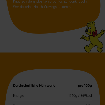
Knautschistenz plus kunterbuntes Zungenkribbeln.
Wer da keine Nasch-Cravings bekommt...
Durchschnittliche Nährwerte
pro 100g
Energie
1560g / 369kcal