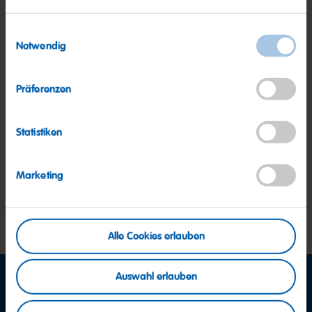
Meine Freunde
Einwilligungsauswahl
Notwendig
Präferenzen
Statistiken
MAOAM
MAOAM
MaoMixx
Kracher
Marketing
Alle Cookies erlauben
Auswahl erlauben