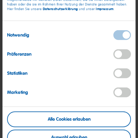
haben oder die sie im Rahmen Ihrer Nutzung der Dienste gesammelt haben.
Datenschutzerklärung
Impressum
Hier finden Sie unsere
und unser
.
Einwilligungsauswahl
HARIBO im Designer Outlet
Notwendig
Parndorf
Präferenzen
Statistiken
Marketing
Alle Cookies erlauben
Designer-Outlet-Straße 1, 7111 Parndorf
Montag bis Mittwoch: 9:00 – 20:00
Auswahl erlauben