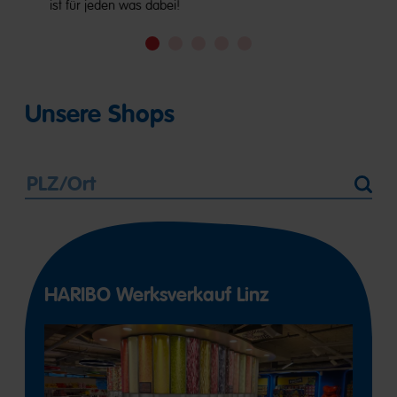
ist für jeden was dabei!
Go
Go
Go
Go
Go
to
to
to
to
to
slide
slide
slide
slide
slide
1
2
3
4
5
Unsere Shops
PLZ/Ortno
Standort
autocomplete
ermitteln
HARIBO Werksverkauf Linz