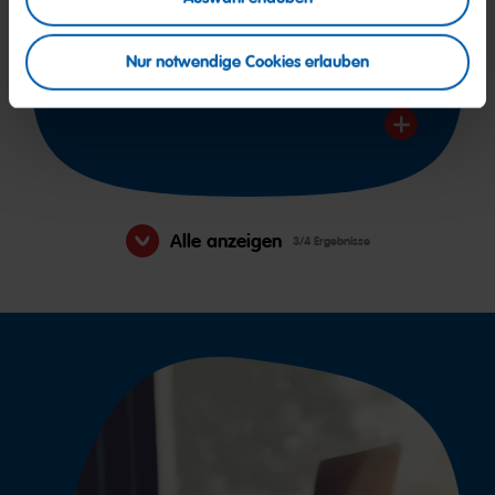
Donnerstag und Freitag: 9:00 – 21:00
Samstag: 9:00 – 18:00
Bitte beachte die Sonderöffnungszeiten des
Nur notwendige Cookies erlauben
Designer Outlet Parndorf
Alle anzeigen
3/4 Ergebnisse