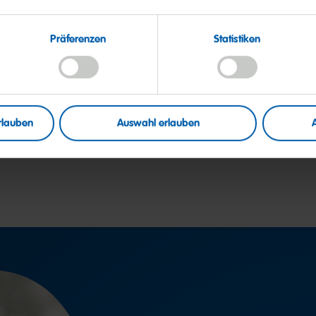
oldbären
Happy
Cherries
Präferenzen
Statistiken
rlauben
Auswahl erlauben