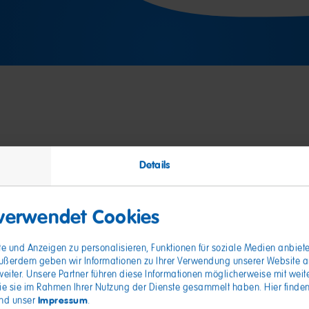
nde
Details
 verwendet Cookies
e und Anzeigen zu personalisieren, Funktionen für soziale Medien anbiete
ußerdem geben wir Informationen zu Ihrer Verwendung unserer Website an 
iter. Unsere Partner führen diese Informationen möglicherweise mit wei
die sie im Rahmen Ihrer Nutzung der Dienste gesammelt haben. Hier finden
Impressum
nd unser
.