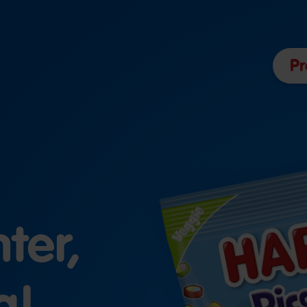
Pr
ter,
a!