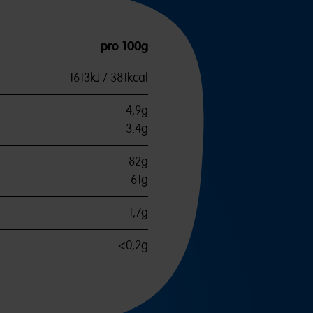
pro 100g
1613kJ / 381kcal
4,9g
3.4g
82g
61g
1,7g
<0,2g