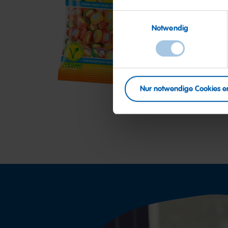
Einwilligungsauswahl
Pico-
G
Balla
Notwendig
Sauer
Nur notwendige Cookies e