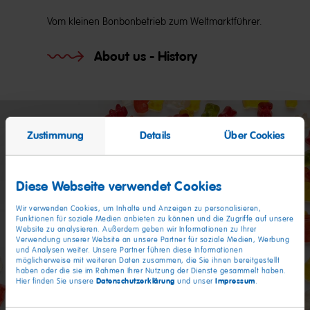
Vom kleinen Bonbonbetrieb zum Weltmarktführer.
About us - History
Zustimmung
Details
Über Cookies
Diese Webseite verwendet Cookies
Wir verwenden Cookies, um Inhalte und Anzeigen zu personalisieren,
Funktionen für soziale Medien anbieten zu können und die Zugriffe auf unsere
Website zu analysieren. Außerdem geben wir Informationen zu Ihrer
Verwendung unserer Website an unsere Partner für soziale Medien, Werbung
und Analysen weiter. Unsere Partner führen diese Informationen
möglicherweise mit weiteren Daten zusammen, die Sie ihnen bereitgestellt
haben oder die sie im Rahmen Ihrer Nutzung der Dienste gesammelt haben.
Datenschutzerklärung
Impressum
Hier finden Sie unsere
und unser
.