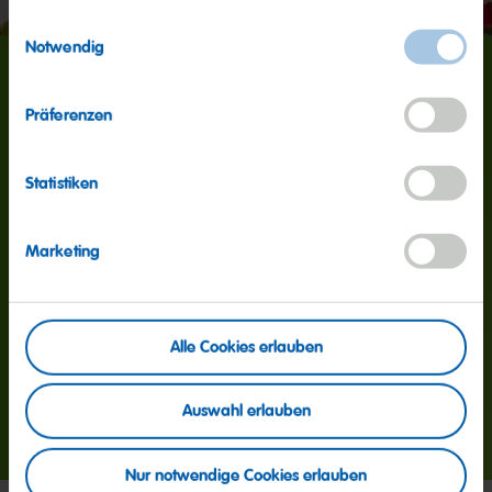
Einwilligungsauswahl
Notwendig
160
Präferenzen
Millionen
Statistiken
Marketing
So viele Goldbären produzieren wir täglich weltweit.
Überall setzen wir auf beste Zutaten, unsere
Original-Rezepte und strenge Kontrollen: Es zählt vor
allem Qualität!
Alle Cookies erlauben
About us - Quality
Auswahl erlauben
Nur notwendige Cookies erlauben