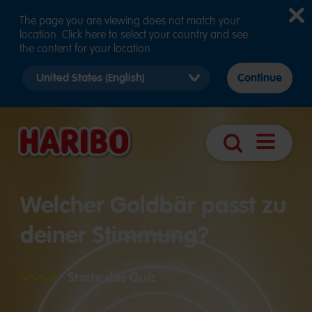
The page you are viewing does not match your
location. Click here to select your country and see
the content for your location.
Select
Continue
country
version
Navigatio
Suche
öffnen
Welcher Goldbär passt zu
deiner Stimmung?
Starte das Quiz