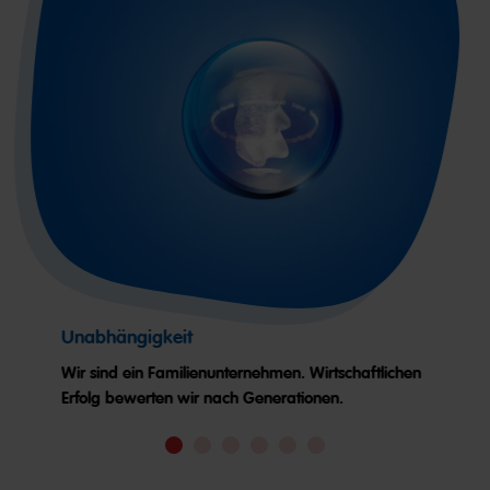
Unabhängigkeit
Wir sind ein Familienunternehmen. Wirtschaftlichen
Erfolg bewerten wir nach Generationen.
Go
Go
Go
Go
Go
Go
to
to
to
to
to
to