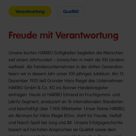
slide
slide
slide
slide
slide
slide
1
2
3
4
5
6
Verantwortung
Qualität
Freude mit Verantwortung
Unsere bunten HARIBO-Süßigkeiten begleiten die Menschen
seit einem Jahrhundert – inzwischen in mehr als 100 Ländern
weltweit. Als Familienunternehmen in der dritten Generation
feiern wir in diesem Jahr unser 100-jähriges Jubiläum. Am 13.
Dezember 1920 ließ Gründer Hans Riegel das Unternehmen
HARIBO GmbH & Co. KG ins Bonner Handelsregister
eintragen. Heute ist HARIBO führend im Fruchtgummi- und
Lakritz-Segment, produziert an 16 internationalen Standorten
und beschäftigt über 7.000 Mitarbeiter. Unser Name HARIBO,
ein Akronym für HAns RIegel BOnn, steht für Freude, Vielfalt
und Nasch-Spaß bei Jung und Alt. Unsere Erfolgsgeschichte
basiert auf höchsten Ansprüchen an Qualität sowie dem