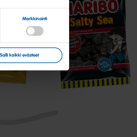
Markkinointi
Salty
Sea
Salli kaikki evästeet