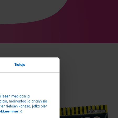
Tietoja
aaliseen mediaan ja
diaa, mainontaa ja analyysia
en tietojen kanssa, jotka olet
usekkeemme
ja