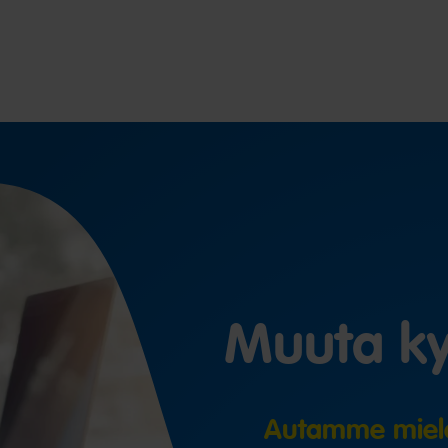
Muuta ky
Autamme miel