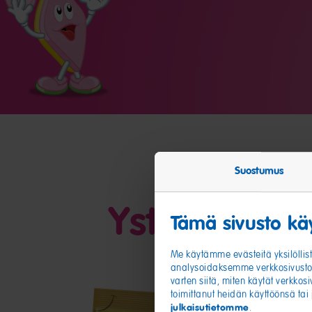
Suostumus
Ystäväni
Tämä sivusto käy
Me käytämme evästeitä yksilöllis
analysoidaksemme verkkosivustom
varten siitä, miten käytät verkko
toimittanut heidän käyttöönsä tai
julkaisutietomme
.