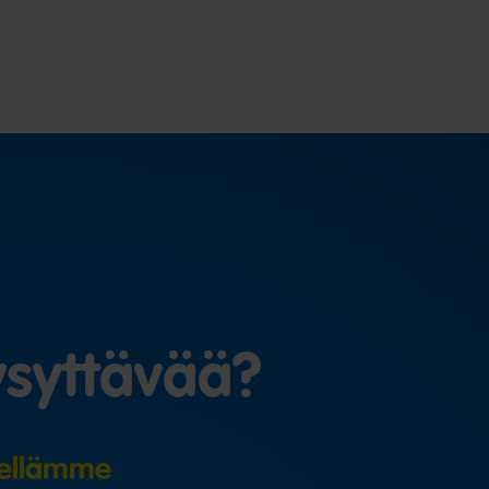
syttävää?
ellämme