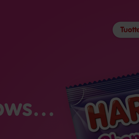
Tuott
lows…