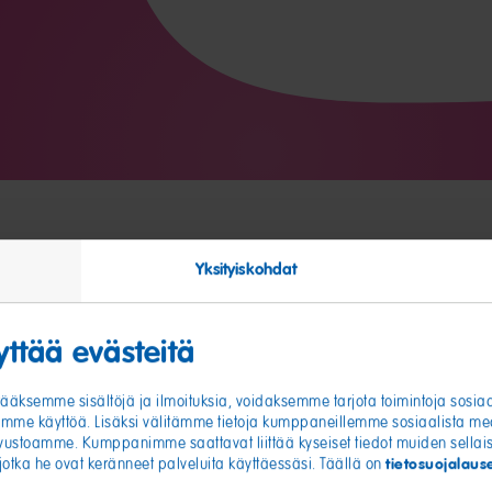
Yksityiskohdat
ttää evästeitä
tääksemme sisältöjä ja ilmoituksia, voidaksemme tarjota toimintoja sosi
me käyttöä. Lisäksi välitämme tietoja kumppaneillemme sosiaalista me
sivustoamme. Kumppanimme saattavat liittää kyseiset tiedot muiden sellaist
tietosuojala
 jotka he ovat keränneet palveluita käyttäessäsi. Täällä on