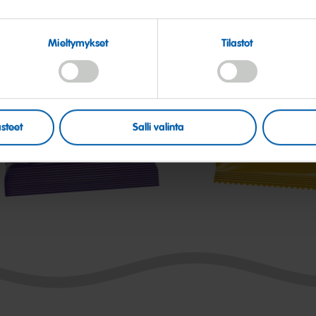
Mieltymykset
Tilastot
lick
Matador
ix
mix
steet
Salli valinta