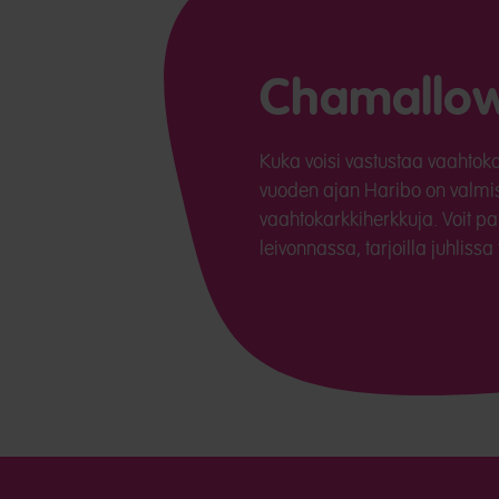
Chamallo
Kuka voisi vastustaa vaahto
vuoden ajan Haribo on valmis
vaahtokarkkiherkkuja. Voit pai
leivonnassa, tarjoilla juhliss