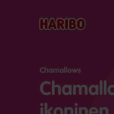
Chamallows
Chamal
ikoninen