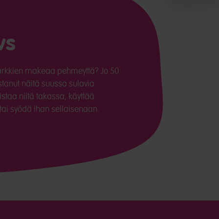
ws
karkkien makeaa pehmeyttä? Jo 50
tanut näitä suussa sulavia
staa niitä takassa, käyttää
a tai syödä ihan sellaisenaan.