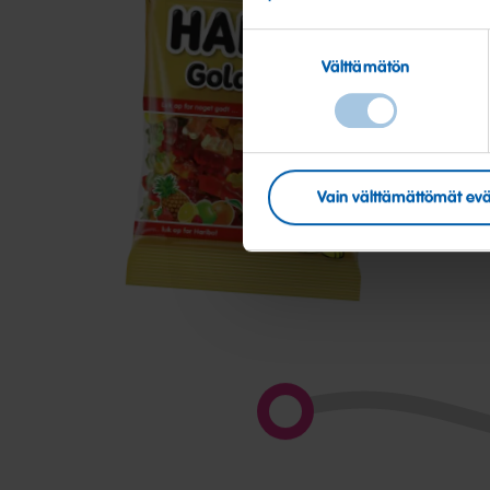
Suostumuksen
Välttämätön
valinta
Goldbears
C
M
Vain välttämättömät evä