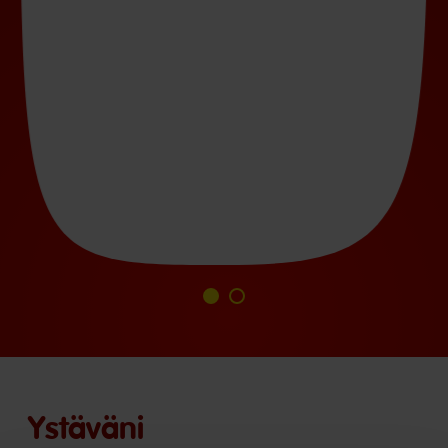
Siirry
Siirry
diaan
diaan
1
2
Ystäväni