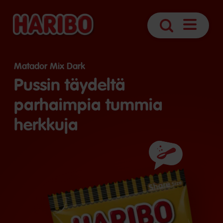
Avaa
Haku
navigointi
Matador Mix Dark
Pussin täydeltä
parhaimpia tummia
herkkuja
Ainesosat