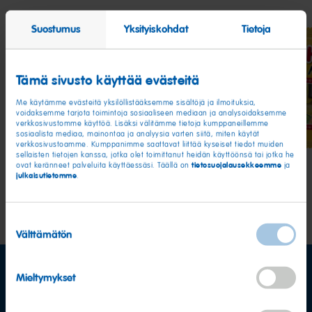
Suostumus
Yksityiskohdat
Tietoja
Tämä sivusto käyttää evästeitä
Goldbears
Click
Mat
Me käytämme evästeitä yksilöllistääksemme sisältöjä ja ilmoituksia,
Mix
mix
voidaksemme tarjota toimintoja sosiaaliseen mediaan ja analysoidaksemme
verkkosivustomme käyttöä. Lisäksi välitämme tietoja kumppaneillemme
sosiaalista mediaa, mainontaa ja analyysia varten siitä, miten käytät
verkkosivustoamme. Kumppanimme saattavat liittää kyseiset tiedot muiden
sellaisten tietojen kanssa, jotka olet toimittanut heidän käyttöönsä tai jotka he
tietosuojalausekkeemme
ovat keränneet palveluita käyttäessäsi. Täällä on
ja
julkaisutietomme
.
Suostumuksen
Välttämätön
valinta
Mieltymykset