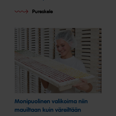
Pureskele
Monipuolinen valikoima niin
mauiltaan kuin väreiltään