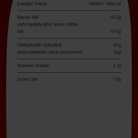
Energia/ Energi
1466kJ / 346kcal
Rasva/ Fett
<0.5g
josta tyydyttynyttä/ varav mättat
fett
<0.1g
Hiilihydraatit/ Kolhydrat
82g
josta sokereita/ varav sockerarter
56g
Proteiini/ Protein
3.1g
Suola/ Salt
1.0g