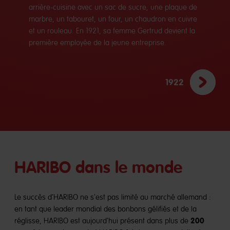
arrière-cuisine avec un sac de sucre, une plaque de
marbre, un tabouret, un four, un chaudron en cuivre
et un rouleau. En 1921, sa femme Gertrud devient la
première employée de la jeune entreprise.
1922
HARIBO dans le monde
Le succès d’HARIBO ne s'est pas limité au marché allemand :
en tant que leader mondial des bonbons gélifiés et de la
200
réglisse, HARIBO est aujourd'hui présent dans plus de