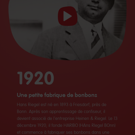
Play
video
1920
Une petite fabrique de bonbons
Hans Riegel est né en 1893 à Friesdorf, près de
Bonn. Après son apprentissage de confiseur, il
devient associé de l'entreprise Heinen & Riegel. Le 13
décembre 1920, il fonde HARIBO (HAns RIegel BOnn)
et commence à fabriquer ses bonbons dans une