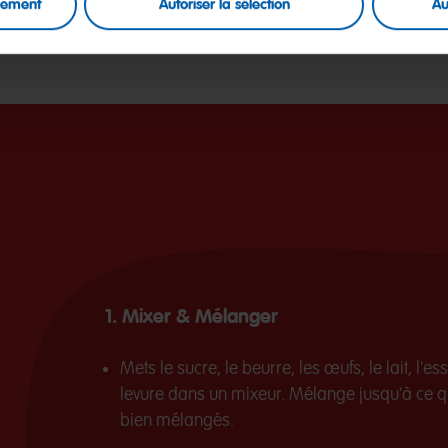
uement
Autoriser la sélection
Au
1. Mixer & Mélanger
Mets le sucre, le beurre, les œufs, le lait, l'e
levure dans un mixeur. Mélange jusqu'à ce qu
bien mélangés.