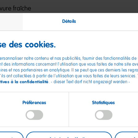
evure fraîche
blé tamisée
Détails
ts
ise des cookies.
secs
rsonnaliser notre contenu et nos publicités, fournir des fonctionnalités de
 des informations concernant l'utilisation que vous faites de notre site a
aires et nos partenaires en analytique. Il se peut que ces derniers les reg
Goldbears
pour la décoration
ls ont collectées à partir de l'utilisation que vous faites de leurs services.
tives à la confidentialité
. - dieser Text darf nicht angezeigt werden -
Préférences
Statistiques
 poudre