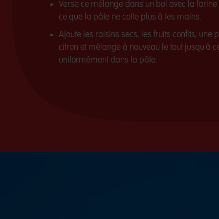
Verse ce mélange dans un bol avec la farine d
ce que la pâte ne colle plus à tes mains.
Ajoute les raisins secs, les fruits confits, une 
citron et mélange à nouveau le tout jusqu'à ce 
uniformément dans la pâte.