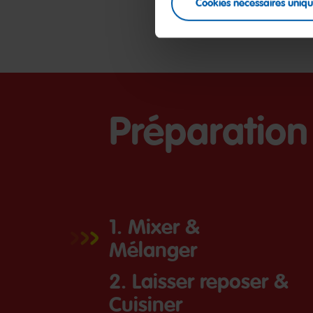
Cookies nécessaires uniq
Préparation
1. Mixer &
Mélanger
2. Laisser reposer &
Cuisiner