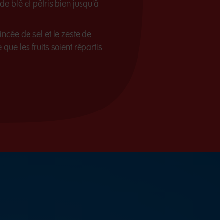
e blé et pétris bien jusqu'à
pincée de sel et le zeste de
que les fruits soient répartis