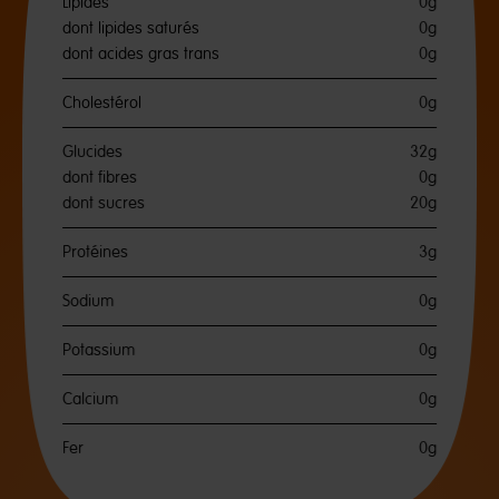
Lipides
0g
dont lipides saturés
0g
dont acides gras trans
0g
Cholestérol
0g
Glucides
32g
dont fibres
0g
dont sucres
20g
Protéines
3g
Sodium
0g
Potassium
0g
Calcium
0g
Fer
0g