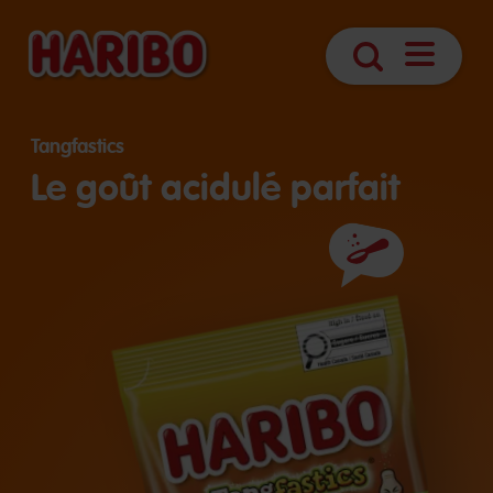
Open
Search
navigatio
Tangfastics
Le goût acidulé parfait
Ingrédients