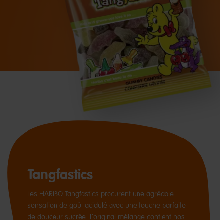
Tangfastics
Les HARIBO Tangfastics procurent une agréable
sensation de goût acidulé avec une touche parfaite
de douceur sucrée. L’original mélange contient nos