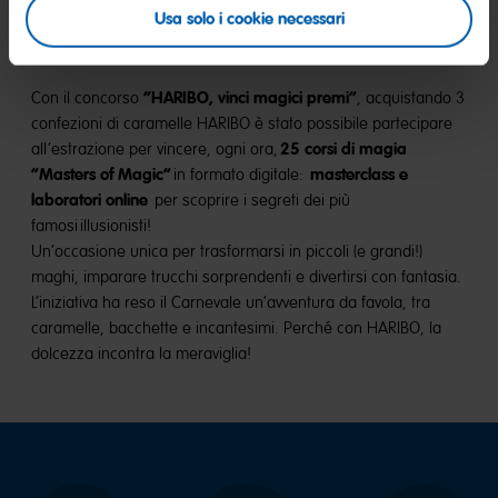
Usa solo i cookie necessari
STRAORDINARIA
“HARIBO, vinci magici premi”
Con il concorso
, acquistando 3
confezioni di caramelle HARIBO è stato possibile partecipare
25 corsi di magia
all’estrazione per vincere, ogni ora,
“Masters of Magic”
masterclass e
in formato digitale:
laboratori online
per scoprire i segreti dei più
famosi illusionisti!
Un’occasione unica per trasformarsi in piccoli (e grandi!)
maghi, imparare trucchi sorprendenti e divertirsi con fantasia.
L’iniziativa ha reso il Carnevale un’avventura da favola, tra
caramelle, bacchette e incantesimi. Perché con HARIBO, la
dolcezza incontra la meraviglia!