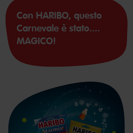
Con HARIBO, questo
Carnevale è stato....
MAGICO!