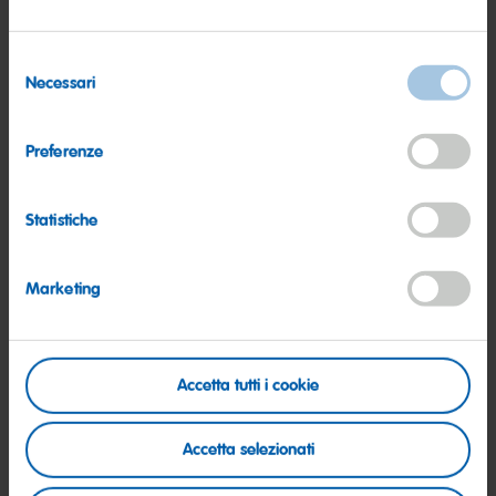
Selezione
Necessari
del
consenso
Preferenze
Statistiche
Marketing
Accetta tutti i cookie
OGNI ORA, IN PALIO
Accetta selezionati
UN’ESPERIENZA