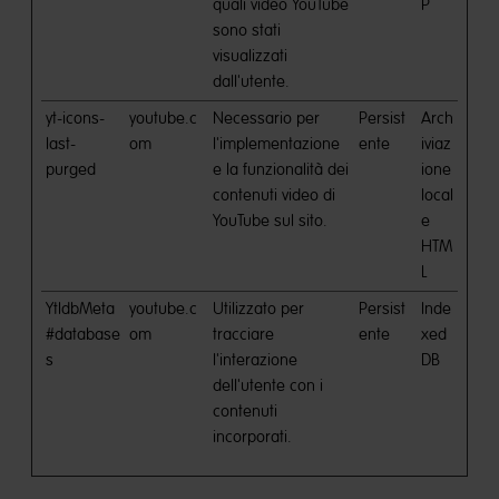
quali video YouTube
P
sono stati
visualizzati
dall'utente.
yt-icons-
youtube.c
Necessario per
Persist
Arch
last-
om
l'implementazione
ente
iviaz
purged
e la funzionalità dei
ione
contenuti video di
local
YouTube sul sito.
e
HTM
L
YtIdbMeta
youtube.c
Utilizzato per
Persist
Inde
#database
om
tracciare
ente
xed
s
l'interazione
DB
dell'utente con i
contenuti
incorporati.