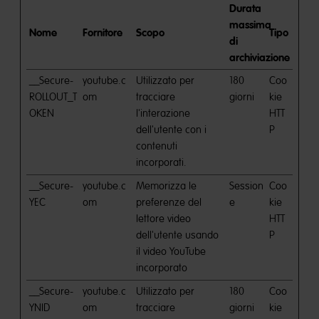
Durata
massima
Nome
Fornitore
Scopo
Tipo
di
archiviazione
__Secure-
youtube.c
Utilizzato per
180
Coo
ROLLOUT_T
om
tracciare
giorni
kie
OKEN
l'interazione
HTT
dell'utente con i
P
contenuti
incorporati.
__Secure-
youtube.c
Memorizza le
Session
Coo
YEC
om
preferenze del
e
kie
lettore video
HTT
dell'utente usando
P
il video YouTube
incorporato
__Secure-
youtube.c
Utilizzato per
180
Coo
YNID
om
tracciare
giorni
kie