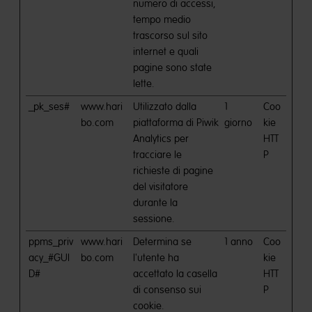
numero di accessi,
tempo medio
trascorso sul sito
internet e quali
pagine sono state
lette.
_pk_ses#
www.hari
Utilizzato dalla
1
Coo
bo.com
piattaforma di Piwik
giorno
kie
Analytics per
HTT
tracciare le
P
richieste di pagine
del visitatore
durante la
sessione.
ppms_priv
www.hari
Determina se
1 anno
Coo
acy_#GUI
bo.com
l'utente ha
kie
D#
accettato la casella
HTT
di consenso sui
P
cookie.