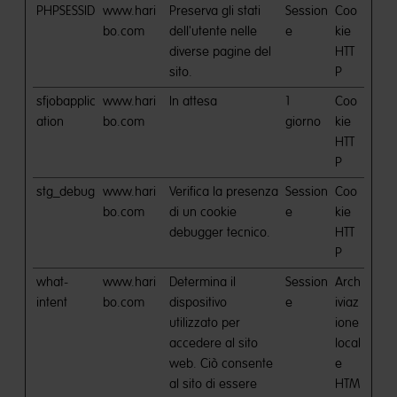
PHPSESSID
www.hari
Preserva gli stati
Session
Coo
bo.com
dell'utente nelle
e
kie
diverse pagine del
HTT
sito.
P
sfjobapplic
www.hari
In attesa
1
Coo
ation
bo.com
giorno
kie
HTT
P
stg_debug
www.hari
Verifica la presenza
Session
Coo
bo.com
di un cookie
e
kie
debugger tecnico.
HTT
P
what-
www.hari
Determina il
Session
Arch
intent
bo.com
dispositivo
e
iviaz
utilizzato per
ione
accedere al sito
local
web. Ciò consente
e
al sito di essere
HTM