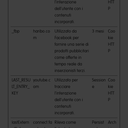
l'interazione
HTT
dell'utente con i
P
contenuti
incorporati.
_fbp
haribo.co
Utilizzato da
3 mesi
Coo
m
Facebook per
kie
fornire una serie di
HTT
prodotti pubblicitari
P
come offerte in
tempo reale da
inserzionisti terzi.
LAST_RESU
youtube.c
Utilizzato per
Session
Coo
LT_ENTRY_
om
tracciare
e
kie
KEY
l'interazione
HTT
dell'utente con i
P
contenuti
incorporati.
lastExtern
connect.fa
Rileva come
Persist
Arch