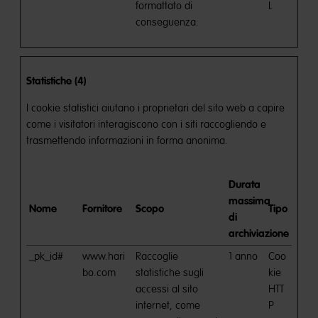
formattato di
L
conseguenza.
Statistiche (4)
I cookie statistici aiutano i proprietari del sito web a capire
come i visitatori interagiscono con i siti raccogliendo e
trasmettendo informazioni in forma anonima.
Durata
massima
Nome
Fornitore
Scopo
Tipo
di
archiviazione
_pk_id#
www.hari
Raccoglie
1 anno
Coo
bo.com
statistiche sugli
kie
accessi al sito
HTT
internet, come
P