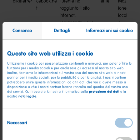
alReferrer
cebook.ne
l'utente ha
ente
iviaz
t
raggiunto il sito
ione
internet,
local
registrando il suo
e
precedente URL,
HTM
Consenso
Dettagli
Informazioni sui cookie
ovvero il sito web
L
da cui proviene.
Questo sito web utilizza i cookie
lastExtern
connect.fa
Rileva come
Persist
Arch
alReferrer
cebook.ne
l'utente ha
ente
iviaz
Utilizziamo i cookie per personalizzare contenuti e annunci, per poter offrire le
Time
t
raggiunto il sito
ione
funzioni per i media sociali e per analizzare gli accessi al nostro sito web.
Inoltre, forniamo le informazioni sul vostro uso del nostro sito web ai nostri
internet,
local
partner per i media sociali, per la pubblicità e per le analisi. I nostri partner
registrando il suo
e
potrebbero unire queste informazioni ad altri dati che voi ci avete messo a
disposizione o che i nostri partner hanno raccolto nel quadro del vostro uso
precedente URL,
HTM
protezione dei dati
dei servizi. Qui troverete la nostra informativa sulla
e la
nota legale
nostra
.
ovvero il sito web
L
da cui proviene.
LogsDatab
youtube.c
Utilizzato per
Persist
Inde
Selezione
aseV2:V#||
om
tracciare
ente
xed
Necessari
del
LogsRequ
l'interazione
DB
consenso
estsStore
dell'utente con i