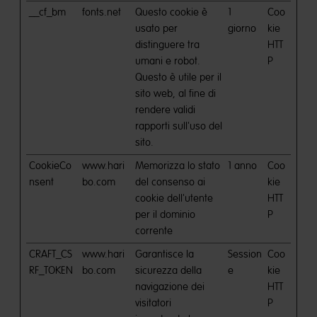
__cf_bm
fonts.net
Questo cookie è
1
Coo
usato per
giorno
kie
distinguere tra
HTT
umani e robot.
P
Questo è utile per il
sito web, al fine di
rendere validi
rapporti sull'uso del
sito.
CookieCo
www.hari
Memorizza lo stato
1 anno
Coo
nsent
bo.com
del consenso ai
kie
cookie dell'utente
HTT
per il dominio
P
corrente
CRAFT_CS
www.hari
Garantisce la
Session
Coo
RF_TOKEN
bo.com
sicurezza della
e
kie
navigazione dei
HTT
visitatori
P