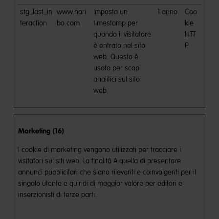
stg_last_in
www.hari
Imposta un
1 anno
Coo
teraction
bo.com
timestamp per
kie
quando il visitatore
HTT
è entrato nel sito
P
web. Questo è
usato per scopi
analitici sul sito
web.
Marketing (16)
I cookie di marketing vengono utilizzati per tracciare i
visitatori sui siti web. La finalità è quella di presentare
annunci pubblicitari che siano rilevanti e coinvolgenti per il
singolo utente e quindi di maggior valore per editori e
inserzionisti di terze parti.