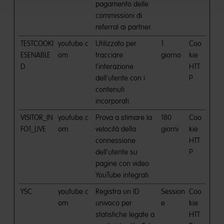
pagamento delle
commissioni di
referral ai partner.
TESTCOOKI
youtube.c
Utilizzato per
1
Coo
ESENABLE
om
tracciare
giorno
kie
D
l'interazione
HTT
dell'utente con i
P
contenuti
incorporati.
VISITOR_IN
youtube.c
Prova a stimare la
180
Coo
FO1_LIVE
om
velocità della
giorni
kie
connessione
HTT
dell'utente su
P
pagine con video
YouTube integrati.
YSC
youtube.c
Registra un ID
Session
Coo
om
univoco per
e
kie
statistiche legate a
HTT