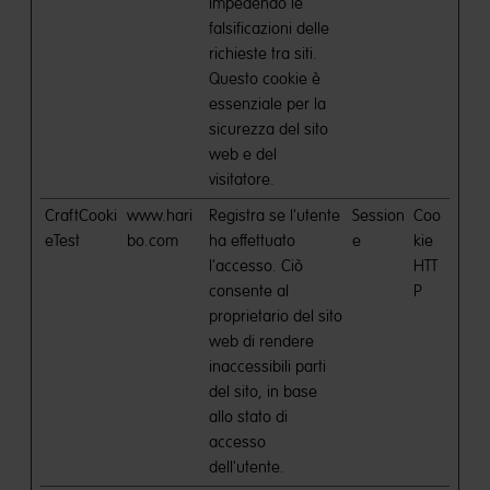
impedendo le
falsificazioni delle
richieste tra siti.
Questo cookie è
essenziale per la
sicurezza del sito
web e del
visitatore.
CraftCooki
www.hari
Registra se l'utente
Session
Coo
eTest
bo.com
ha effettuato
e
kie
l'accesso. Ciò
HTT
consente al
P
proprietario del sito
web di rendere
inaccessibili parti
del sito, in base
allo stato di
accesso
dell'utente.