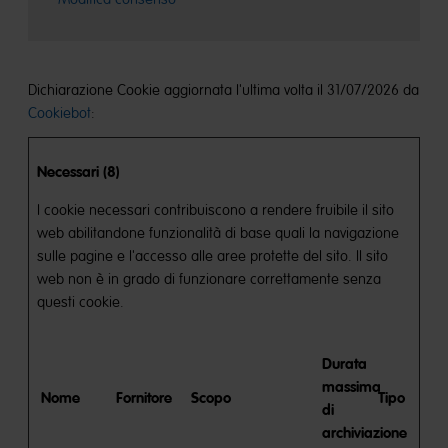
Dichiarazione Cookie aggiornata l'ultima volta il 31/07/2026 da
Cookiebot
:
Necessari (8)
I cookie necessari contribuiscono a rendere fruibile il sito
web abilitandone funzionalità di base quali la navigazione
sulle pagine e l'accesso alle aree protette del sito. Il sito
web non è in grado di funzionare correttamente senza
questi cookie.
Durata
massima
Nome
Fornitore
Scopo
Tipo
di
archiviazione