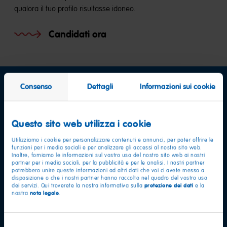
qualora il tuo profilo risultasse idoneo.
Candidati ora
Consenso
Dettagli
Informazioni sui cookie
Questo sito web utilizza i cookie
Utilizziamo i cookie per personalizzare contenuti e annunci, per poter offrire le
funzioni per i media sociali e per analizzare gli accessi al nostro sito web.
Inoltre, forniamo le informazioni sul vostro uso del nostro sito web ai nostri
partner per i media sociali, per la pubblicità e per le analisi. I nostri partner
potrebbero unire queste informazioni ad altri dati che voi ci avete messo a
disposizione o che i nostri partner hanno raccolto nel quadro del vostro uso
protezione dei dati
dei servizi. Qui troverete la nostra informativa sulla
e la
nota legale
nostra
.
Selezione