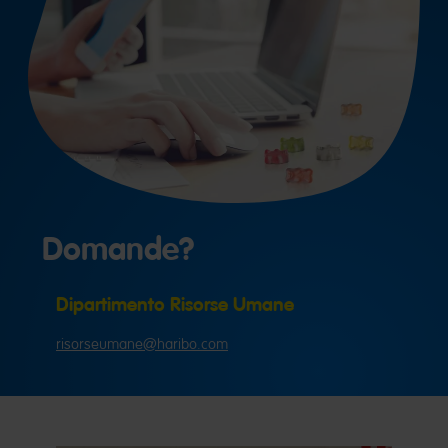
Domande?
Dipartimento Risorse Umane
risorseumane@haribo.com