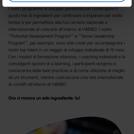
I nostri programmi di sviluppo personalizzati contengono il
giusto mix di ingredienti per continuare a imparare per molto
tempo e per permettere alla tua carriera nazionale o
internazionale di crescere all'interno di HARIBO. I nostri
""Potential Development Program"" e ""Senior Leadership
Program"", per esempio, sono stati creati per accompagnare i
nostri top talent in un viaggio di sviluppo individuale di 18 mesi.
Con i moduli di formazione intensiva, i coaching individuali e le
coinvolgenti opzioni di e-learning, i participanti vengono a
conoscenza delle best practices e di come utilizzare al meglio
alcuni strumenti, mentre costruiscono una rete internationale
di contatti all'interno di HARIBO.
Ora ci manca un solo ingrediente: tu!