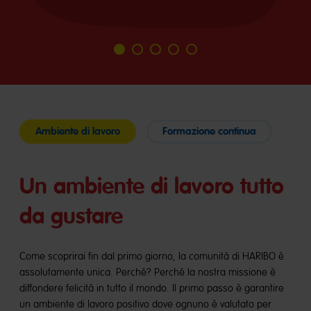
Vai
Vai
Vai
Vai
Vai
alla
alla
alla
alla
alla
diapositiva
diapositiva
diapositiva
diapositiva
diapositiva
1
2
3
4
5
Ambiente di lavoro
Formazione continua
Un ambiente di lavoro tutto
da gustare
Come scoprirai fin dal primo giorno, la comunità di HARIBO è
assolutamente unica. Perché? Perché la nostra missione è
diffondere felicità in tutto il mondo. Il primo passo è garantire
un ambiente di lavoro positivo dove ognuno è valutato per