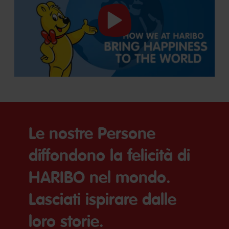
Guarda
il
video
Le nostre Persone
diffondono la felicità di
HARIBO nel mondo.
Lasciati ispirare dalle
loro storie.