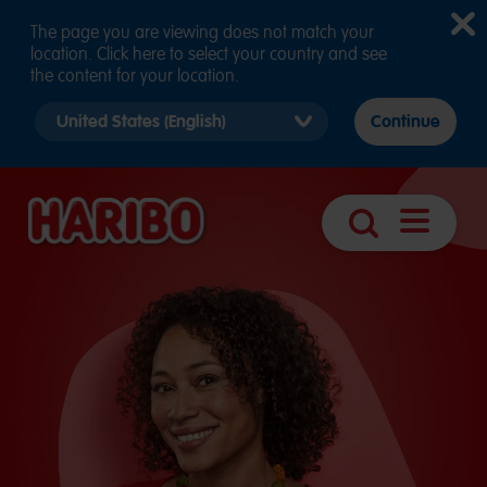
The page you are viewing does not match your
location. Click here to select your country and see
the content for your location.
Select
Continue
country
version
Apri
Ricerca
navigazio