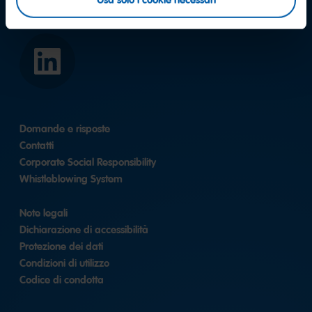
Facebook
Instagram
YouTube
LinkedIn
Domande e risposte
Contatti
Corporate Social Responsibility
Whistleblowing System
Note legali
Dichiarazione di accessibilità
Protezione dei dati
Condizioni di utilizzo
Codice di condotta