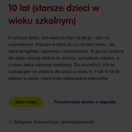
10 lat (starsze dzieci w
wieku szkolnym)
Im starsze dzieci, tym większa chęć na akcję – albo na
urozmaicenie. Impreza w domu to już nie tylko taniec, ale
także łamigłówki, wyzwania i niespodzianki. Te gry na urodziny
dla dzieci oferują właśnie to: emocje, pomysłowe zabawy, a
czasem także odrobinę rywalizacji. Dla wszystkich, którzy
szukają gier na urodziny dla dzieci w wieku 8, 9 lub 10 lat do
zabawy w domu, mamy tutaj odpowiednią mieszankę.
Tajna misja
Poszukiwanie skarbu z nagrodą
🎈 Kategoria: Koncentracja, spostrzegawczość