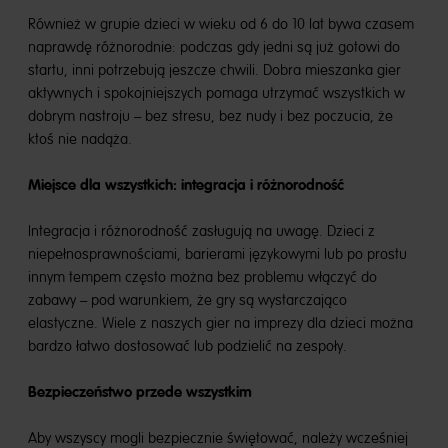
Również w grupie dzieci w wieku od 6 do 10 lat bywa czasem
naprawdę różnorodnie: podczas gdy jedni są już gotowi do
startu, inni potrzebują jeszcze chwili. Dobra mieszanka gier
aktywnych i spokojniejszych pomaga utrzymać wszystkich w
dobrym nastroju – bez stresu, bez nudy i bez poczucia, że
ktoś nie nadąża.
Miejsce dla wszystkich: integracja i różnorodność
Integracja i różnorodność zasługują na uwagę. Dzieci z
niepełnosprawnościami, barierami językowymi lub po prostu
innym tempem często można bez problemu włączyć do
zabawy – pod warunkiem, że gry są wystarczająco
elastyczne. Wiele z naszych gier na imprezy dla dzieci można
bardzo łatwo dostosować lub podzielić na zespoły.
Bezpieczeństwo przede wszystkim
Aby wszyscy mogli bezpiecznie świętować, należy wcześniej