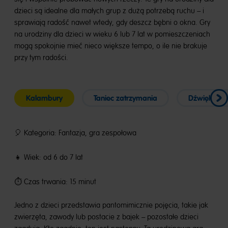
dzieci są idealne dla małych grup z dużą potrzebą ruchu – i
sprawiają radość nawet wtedy, gdy deszcz bębni o okna. Gry
na urodziny dla dzieci w wieku 6 lub 7 lat w pomieszczeniach
mogą spokojnie mieć nieco większe tempo, o ile nie brakuje
przy tym radości.
Kalambury
Taniec zatrzymania
Dźwiękowa 
🎈 Kategoria: Fantazja, gra zespołowa
👧 Wiek: od 6 do 7 lat
⏱️ Czas trwania: 15 minut
Jedno z dzieci przedstawia pantomimicznie pojęcia, takie jak
zwierzęta, zawody lub postacie z bajek – pozostałe dzieci