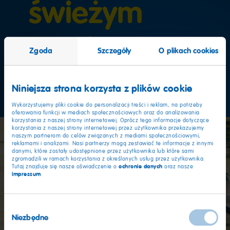
świeżym
powietrzu
Zgoda
Szczegóły
O plikach cookies
od 6 do 7 lat
Niniejsza strona korzysta z plików cookie
Wykorzystujemy pliki cookie do personalizacji treści i reklam, na potrzeby
oferowania funkcji w mediach społecznościowych oraz do analizowania
korzystania z naszej strony internetowej. Oprócz tego informacje dotyczące
korzystania z naszej strony internetowej przez użytkownika przekazujemy
naszym partnerom do celów związanych z mediami społecznościowymi,
reklamami i analizami. Nasi partnerzy mogą zestawiać te informacje z innymi
danymi, które zostały udostępnione przez użytkownika lub które sami
zgromadzili w ramach korzystania z określonych usług przez użytkownika.
ochronie danych
Tutaj znajduje się nasze oświadczenie o
oraz nasze
impressum
.
Wybór
Niezbędne
zgody