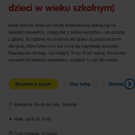
dzieci w wieku szkolnym)
Kiedy starsze dzieci ze szkoły podstawowej bawią się na
świeżym powietrzu, mogą dać z siebie wszystko – ale proszę,
z głową. Te zabawy na urodziny dla dzieci są przeznaczone
dla grup, które lubią ruch lub chcą się naprawdę wyszaleć.
Niezależnie od tego, czy mają 8, 9 czy 10 lat: każdy, kto szuka
wyzwań na świeżym powietrzu, znajdzie tu coś dla siebie.
Rzucanie w puszki
Złap torbę
Złodziej i poli
🎈 Kategoria: Rzuty do celu, zawody
👧 Wiek: od 8 do 10 lat
⏱️ Czas trwania: 15 minut