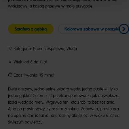
wyścigowy, a każdą przerwę w małą przygodę.
Sztafeta z gąbką
Kolorowa zabawa w poszukiwani
🎈 Kategoria: Praca zespołowa, Woda
👧 Wiek: od 6 do 7 lat
⏱️ Czas trwania: 15 minut
Dwie drużyny, jedno pełne wiadro wody, jedno puste – i tylko
jedna gąbka! Celem jest przetransportowanie jak największej
ilości wody do mety. Wygrywa ten, kto zrobi to bez rozlania.
Albo po prostu wszyscy razem zmokną. Zabawna, prosta gra
na upalne dni, idealna na urodziny dla dzieci w wieku 6 lat na
świeżym powietrzu.