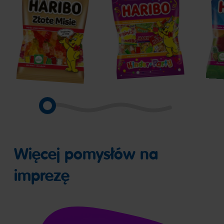
Złote
Kinder
Tropi
Misie
Party
Więcej pomysłów na
imprezę