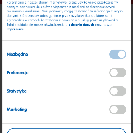
slajdu
slajdu
slajdu
slajdu
korzystania z naszej strony internetowej przez użytkownika przekazujemy
1
2
3
4
naszym partnerom do celów związanych z mediami społecznościowymi,
reklamami i analizami. Nasi partnerzy mogą zestawiać te informacje z innymi
danymi, które zostały udostępnione przez użytkownika lub które sami
zgromadzili w ramach korzystania z określonych usług przez użytkownika.
ochronie danych
Tutaj znajduje się nasze oświadczenie o
oraz nasze
impressum
.
Wybór
Niezbędne
zgody
Preferencje
Idź
Idź
do
do
Statystyka
slajdu
Lukier zamienia ciasto w gładkie, kolorowe płótno – gotowe
HARI
slajdu
2
na tę wielką tęczową chwilę!
tęcz
1
Marketing
Inne pomysły na przepisy