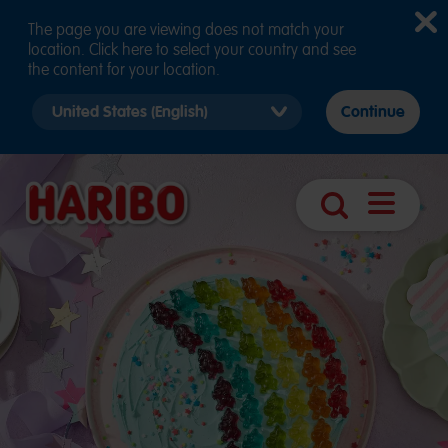
The page you are viewing does not match your
location. Click here to select your country and see
the content for your location.
Select
Continue
country
version
Otwórz
Szukaj
nawigacj