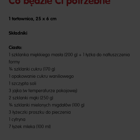
Co będzie Ci potrzebne
1 tortownica, 25 x 6 cm
Składniki
Ciasto:
1 szklanka miękkiego masła (200 g) + 1 łyżka do natłuszczenia
formy
¾ szklanki cukru (170 g)
1 opakowanie cukru waniliowego
1 szczypta soli
3 jajka (w temperaturze pokojowej)
2 szklanki mąki (250 g)
¾ szklanki mielonych migdałów (100 g)
3 łyżeczki proszku do pieczenia
1 cytryna
7 łyżek mleka (100 ml)