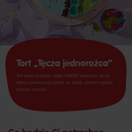
Tort „Tęcza jednorożca”
Tort pełen kolorów: dzięki HARIBO stworzysz tęczę,
która z pewnością sprawi, że każdy uśmiech będzie
jeszcze szerszy!