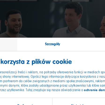
Szczegóły
 korzysta z plików cookie
ersonalizacji treści i reklam, na potrzeby oferowania funkcji w mediach s
 strony internetowej. Oprócz tego informacje dotyczące korzystania z nasz
m partnerom do celów związanych z mediami społecznościowymi, reklama
nnymi danymi, które zostały udostępnione przez użytkownika lub które s
ochronie dan
przez użytkownika. Tutaj znajduje się nasze oświadczenie o