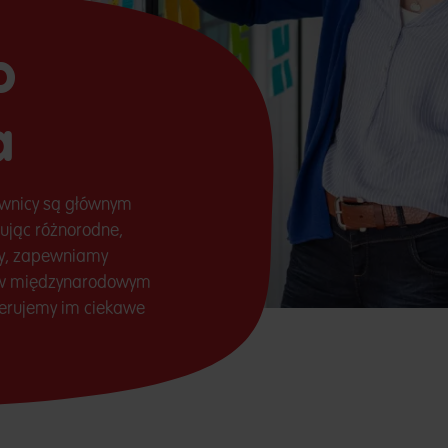
o
a
ownicy są głównym
tując różnorodne,
cy, zapewniamy
y w międzynarodowym
ferujemy im ciekawe