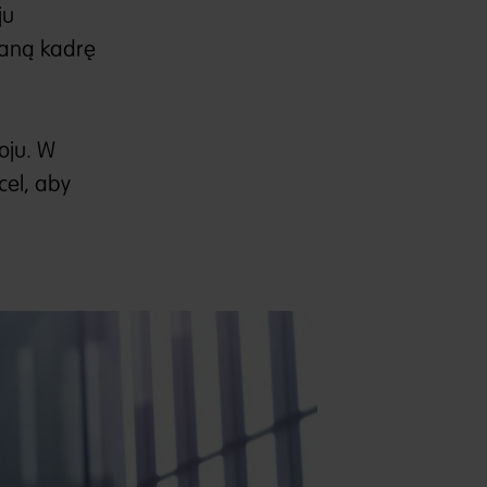
ju
waną kadrę
oju. W
cel, aby