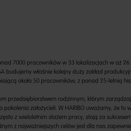
nad 7000 pracowników w 33 lokalizacjach w aż 26 
SA budujemy właśnie kolejny duży zakład produkcyj
niającą około 50 pracowników, z ponad 25-letnią hist
nym przedsiębiorstwem rodzinnym, którym zarządza
go pokolenia założycieli. W HARIBO uważamy, że to w
ęsto z wieloletnim stażem pracy, stoją za sukcese
dnym z najważniejszych celów jest dla nas zapewni