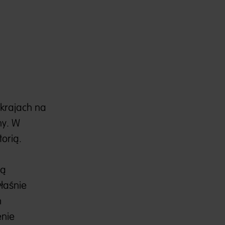
krajach na
ny. W
orią.
ją
łaśnie
m
enie