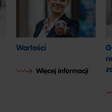
Wartości
G
n
z
Więcej informacji