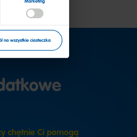
Marketing
l na wszystkie ciasteczka
datkowe
cy chętnie Ci pomogą