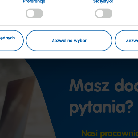
Preferencje
Statystyka
zbędnych
Zezwól na wybór
Zezwó
Masz do
pytania?
Nasi pracowni