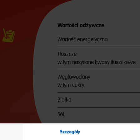
Wartości odżywcze
Wartość energetyczna
Tłuszcze
w tym nasycone kwasy tłuszczowe
Węglowodany
w tym cukry
Białko
Sól
Szczegóły