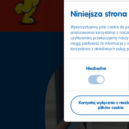
Niniejsza strona
Wykorzystujemy pliki cookie do p
analizowania korzystania z naszej
użytkownika przekazujemy naszy
mogą zestawiać te informacje z i
korzystania z określonych usług 
Wybór
Niezbędne
zgody
Korzystaj wyłącznie z nie
plików cookie