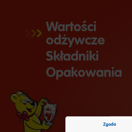
Wartości
odżywcze
Składniki
Opakowania
Zgoda