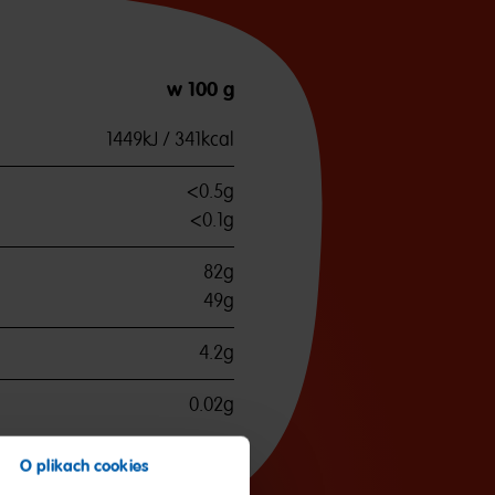
w 100 g
1449kJ / 341kcal
<0.5g
<0.1g
82g
49g
4.2g
0.02g
O plikach cookies