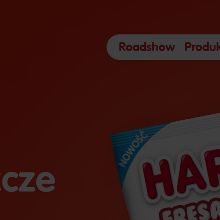
Roadshow
Produ
zcze