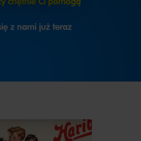
cy chętnie Ci pomogą
ię z nami już teraz