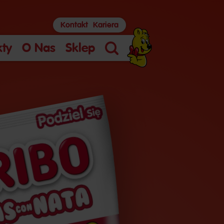
Kontakt
Kariera
kty
O Nas
Sklep
Szukaj