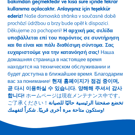
bakımdan geçmektedir ve kısa süre içinde tekrar
kullanıma açılacaktır. Anlayışınız için teşekkür
ederiz!
Naše domovská stránka v současné době
prochází údržbou a brzy bude opět k dispozici.
Děkujeme za pochopení!
Η αρχική μας σελίδα
υποβάλλεται επί του παρόντος σε συντήρηση
και θα είναι και πάλι διαθέσιμη σύντομα. Σας
ευχαριστούμε για την κατανόησή σας!
Наша
домашняя страница в настоящее время
находится на техническом обслуживании и
будет доступна в ближайшее время. Благодарим
вас за понимание!
현재 홈페이지가 점검 중이며,
곧 다시 이용하실 수 있습니다. 양해해 주셔서 감사
합니다!
ホームページは現在メンテナンス中です。
ご了承ください！
تخضع صفحتنا الرئيسية حاليًا للصيانة
وستكون متاحة مرة أخرى قريبًا. شكراً لتفهمك!