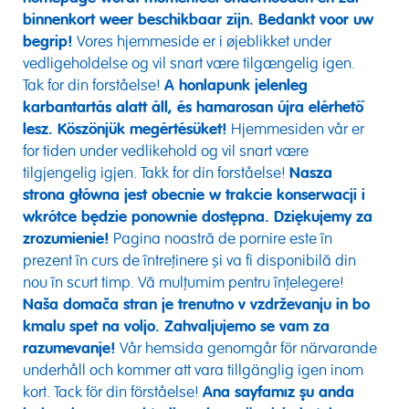
binnenkort weer beschikbaar zijn. Bedankt voor uw
begrip!
Vores hjemmeside er i øjeblikket under
vedligeholdelse og vil snart være tilgængelig igen.
Tak for din forståelse!
A honlapunk jelenleg
karbantartás alatt áll, és hamarosan újra elérhető
lesz. Köszönjük megértésüket!
Hjemmesiden vår er
for tiden under vedlikehold og vil snart være
tilgjengelig igjen. Takk for din forståelse!
Nasza
strona główna jest obecnie w trakcie konserwacji i
wkrótce będzie ponownie dostępna. Dziękujemy za
zrozumienie!
Pagina noastră de pornire este în
prezent în curs de întreținere și va fi disponibilă din
nou în scurt timp. Vă mulțumim pentru înțelegere!
Naša domača stran je trenutno v vzdrževanju in bo
kmalu spet na voljo. Zahvaljujemo se vam za
razumevanje!
Vår hemsida genomgår för närvarande
underhåll och kommer att vara tillgänglig igen inom
kort. Tack för din förståelse!
Ana sayfamız şu anda