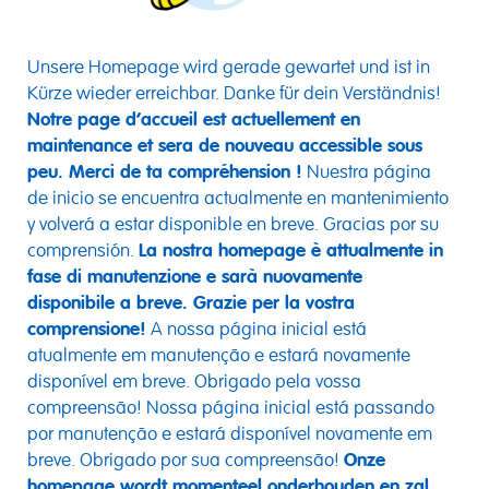
Unsere Homepage wird gerade gewartet und ist in
Kürze wieder erreichbar. Danke für dein Verständnis!
Notre page d’accueil est actuellement en
maintenance et sera de nouveau accessible sous
peu. Merci de ta compréhension !
Nuestra página
de inicio se encuentra actualmente en mantenimiento
y volverá a estar disponible en breve. Gracias por su
comprensión.
La nostra homepage è attualmente in
fase di manutenzione e sarà nuovamente
disponibile a breve. Grazie per la vostra
comprensione!
A nossa página inicial está
atualmente em manutenção e estará novamente
disponível em breve. Obrigado pela vossa
compreensão! Nossa página inicial está passando
por manutenção e estará disponível novamente em
breve. Obrigado por sua compreensão!
Onze
homepage wordt momenteel onderhouden en zal