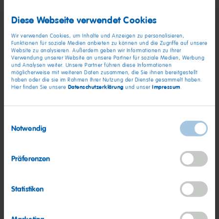
PLZ
Diese Webseite verwendet Cookies
Ort
Wir verwenden Cookies, um Inhalte und Anzeigen zu personalisieren,
Ort
Funktionen für soziale Medien anbieten zu können und die Zugriffe auf unsere
Website zu analysieren. Außerdem geben wir Informationen zu Ihrer
Verwendung unserer Website an unsere Partner für soziale Medien, Werbung
und Analysen weiter. Unsere Partner führen diese Informationen
E-Mail
möglicherweise mit weiteren Daten zusammen, die Sie ihnen bereitgestellt
E-Mail
haben oder die sie im Rahmen Ihrer Nutzung der Dienste gesammelt haben.
Datenschutzerklärung
Impressum
Hier finden Sie unsere
und unser
.
Telefon
Telefon
Einwilligungsauswahl
Notwendig
Nachricht
Nachricht
Präferenzen
Statistiken