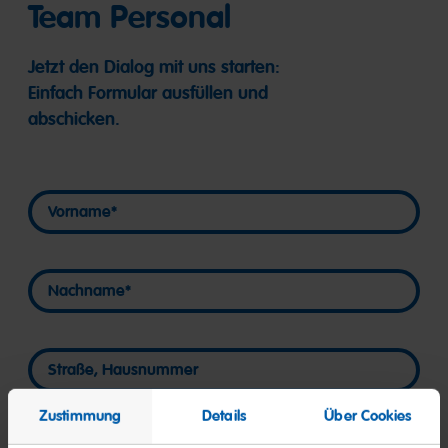
Team Personal
Jetzt den Dialog mit uns starten:
Einfach Formular ausfüllen und
abschicken.
Vorname
Vorname
Nachname
Nachname
Straße, Hausnummer
Straße, Hausnummer
Zustimmung
Details
Über Cookies
PLZ