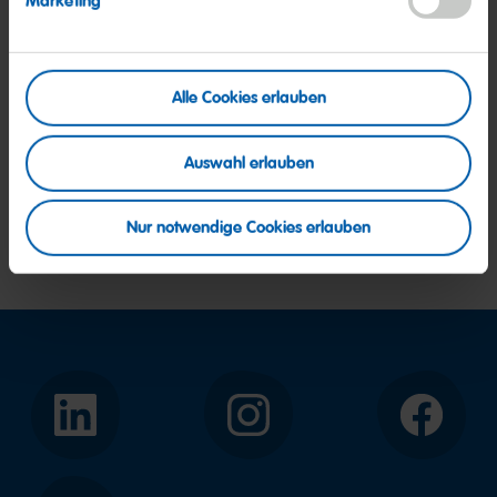
Marketing
Ja, ich bin mit den
Nutzungsbedingungen
und
Datenschutzbestimmungen
einverstanden. *
* Pflichtfelder
Alle Cookies erlauben
Absenden
Auswahl erlauben
Anti-Robot Verification
Nur notwendige Cookies erlauben
LinkedIn
Instagram
Facebook