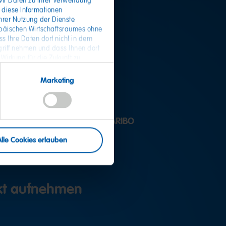
wir Daten zu Ihrer Verwendung
 diese Informationen
hrer Nutzung der Dienste
opäischen Wirtschaftsraumes ohne
s Ihre Daten dort nicht in dem
riff nehmen und dass Ihnen dort
Fragen?
 Wirkung für die Zukunft zu
 Daten und zum Widerruf Ihrer
Marketing
 Service
h von der Zentrale mit dem HARIBO
inden.
Alle Cookies erlauben
akt aufnehmen