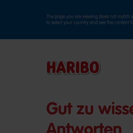
The page you are viewing does not match yo
to select your country and see the content fo
Gut zu wiss
Antworten