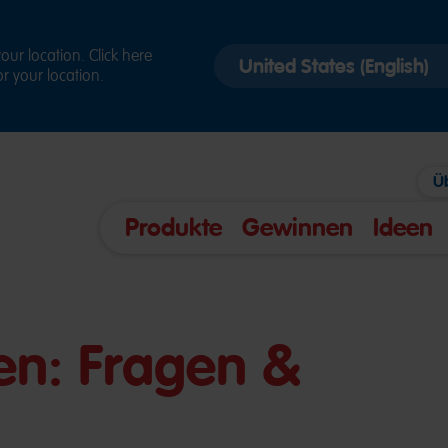
Select
ur location. Click here
r your location.
country
version
Ü
Produkte
Gewinnen
Ideen
en: Fragen &