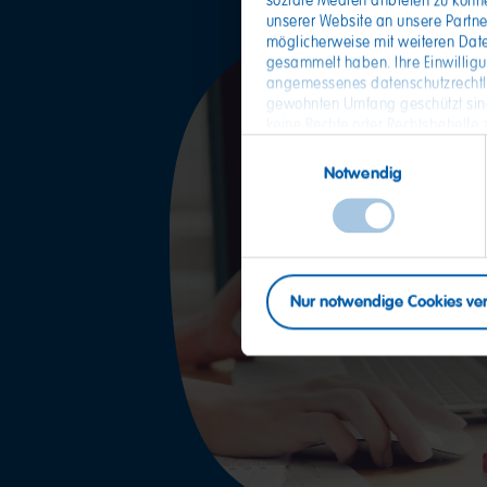
soziale Medien anbieten zu könn
unserer Website an unsere Partne
möglicherweise mit weiteren Date
gesammelt haben. Ihre Einwillig
angemessenes datenschutzrechtlic
gewohnten Umfang geschützt sind
keine Rechte oder Rechtsbehelfe z
Datenschu
widerrufen. In unserer
Einwilligungsauswahl
Einwilligung. Unser Impressum fi
Notwendig
Nur notwendige Cookies v