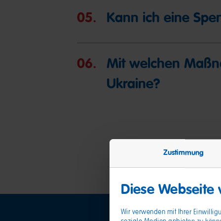
05.
Kann ich eine Spen
06.
Mit welchen Maßna
Ukraine?
Zustimmung
Diese Webseite
Wir verwenden mit Ihrer Einwilli