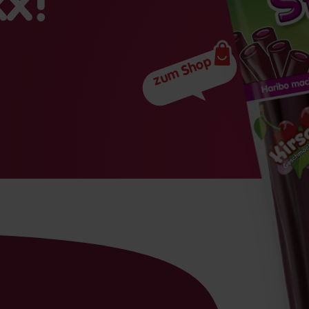
xx!
zum Shop