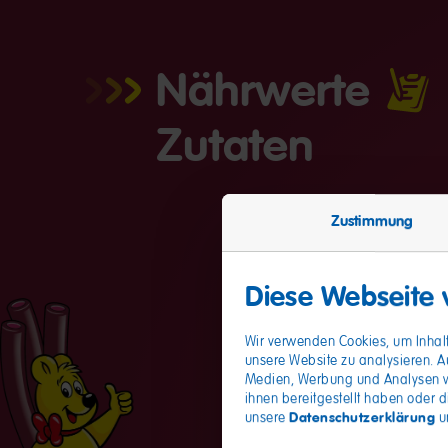
Nährwerte
Zutaten
Zustimmung
Diese Webseite
Wir verwenden Cookies, um Inhalt
unsere Website zu analysieren. A
Medien, Werbung und Analysen we
ihnen bereitgestellt haben oder 
Datenschutzerklärung
unsere
u