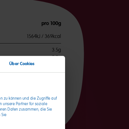
pro 100g
1564kJ / 369kcal
3.5g
2.2g
Über Cookies
82g
61g
1.8g
n zu können und die Zugriffe auf
unsere Partner für soziale
<0.12g
teren Daten zusammen, die Sie
 Sie