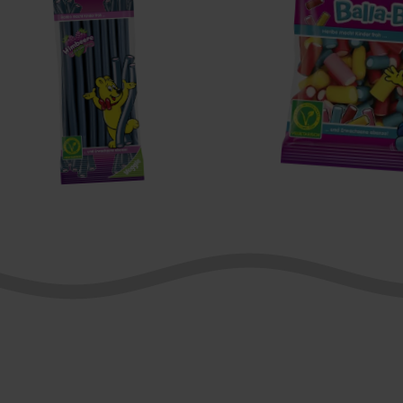
alla-
Balla-
tixx
Balla
imbeer
rombeer