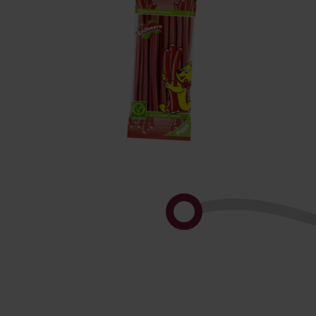
Balla
B
Stixx
S
Erdbeere
H
B