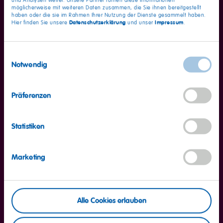
und Analysen weiter. Unsere Partner führen diese Informationen
möglicherweise mit weiteren Daten zusammen, die Sie ihnen bereitgestellt
Fett
2.7g
haben oder die sie im Rahmen Ihrer Nutzung der Dienste gesammelt haben.
davon gesättigte Fettsäuren
2g
Datenschutzerklärung
Impressum
Hier finden Sie unsere
und unser
.
Kohlenhydrate
86g
Einwilligungsauswahl
davon Zucker
59g
Notwendig
Eiweiß
0.8g
Präferenzen
Salz
0.22g
Statistiken
Marketing
Alle Cookies erlauben
Go
Go
to
to
slide
slide