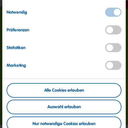
Einwilligungsauswahl
Notwendig
160
Präferenzen
Millionen
Statistiken
Marketing
So viele Goldbären produzieren wir täglich weltweit.
Überall setzen wir auf beste Zutaten, unsere
Original-Rezepte und strenge Kontrollen: Es zählt vor
allem Qualität!
Alle Cookies erlauben
About us - Quality
Auswahl erlauben
Nur notwendige Cookies erlauben