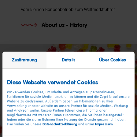
Vom kleinen Bonbonbetrieb zum Weltmarktführer.
About us - History
Zustimmung
Details
Über Cookies
Diese Webseite verwendet Cookies
Wir verwenden Cookies, um Inhalte und Anzeigen zu personalisieren,
Funktionen für soziale Medien anbieten zu können und die Zugriffe auf unsere
Website zu analysieren. Außerdem geben wir Informationen zu Ihrer
Verwendung unserer Website an unsere Partner für soziale Medien, Werbung
und Analysen weiter. Unsere Partner führen diese Informationen
möglicherweise mit weiteren Daten zusammen, die Sie ihnen bereitgestellt
haben oder die sie im Rahmen Ihrer Nutzung der Dienste gesammelt haben.
Datenschutzerklärung
Impressum
Hier finden Sie unsere
und unser
.