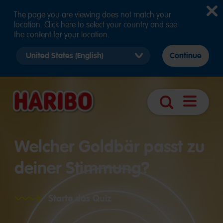
The page you are viewing does not match your
location. Click here to select your country and see
the content for your location.
Select
Continue
country
version
Navigatio
Suche
öffnen
Welcher Goldbär passt zu
deiner Stimmung?
Starte das Quiz