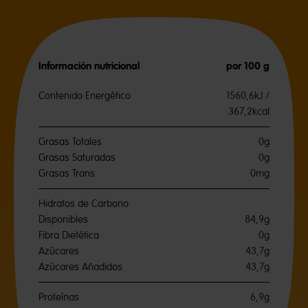
Información nutricional
por 100 g
Contenido Energético
1560,6kJ /
367,2kcal
Grasas Totales
0g
Grasas Saturadas
0g
Grasas Trans
0mg
Hidratos de Carbono
Disponibles
84,9g
Fibra Dietética
0g
Azúcares
43,7g
Azúcares Añadidos
43,7g
Proteínas
6,9g