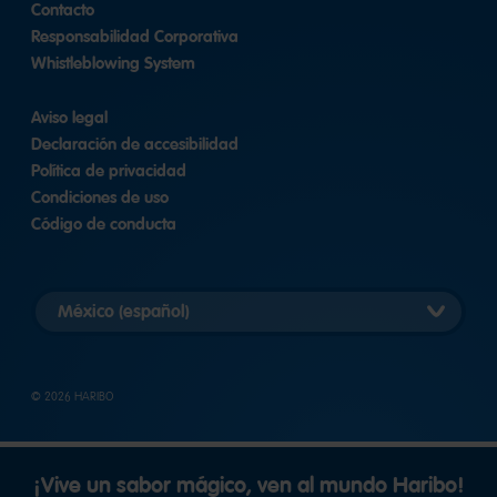
Contacto
Responsabilidad Corporativa
Whistleblowing System
Aviso legal
Declaración de accesibilidad
Política de privacidad
Condiciones de uso
Código de conducta
Elegir
versión
del
país
© 2026 HARIBO
¡Vive un sabor mágico, ven al mundo Haribo!