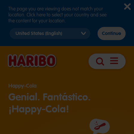
The page you are viewing does not match your
location. Click here to select your country and see
the content for your location.
Select
Continue
country
version
Abrir
Búsqueda
navegaci
Happy-Cola
Genial. Fantástico.
¡Happy-Cola!
Ingredientes