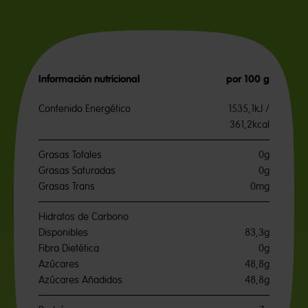
Información nutricional
por 100 g
Contenido Energético
1535,1kJ /
361,2kcal
Grasas Totales
0g
Grasas Saturadas
0g
Grasas Trans
0mg
Hidratos de Carbono
Disponibles
83,3g
Fibra Dietética
0g
Azúcares
48,8g
Azúcares Añadidos
48,8g