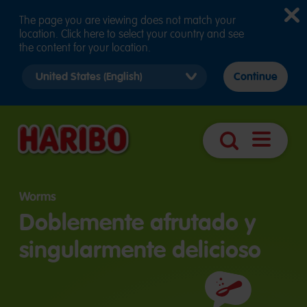
The page you are viewing does not match your
location. Click here to select your country and see
the content for your location.
Select
Continue
country
version
Abrir
Búsqueda
navegaci
Worms
Doblemente afrutado y
singularmente delicioso
Ingredientes