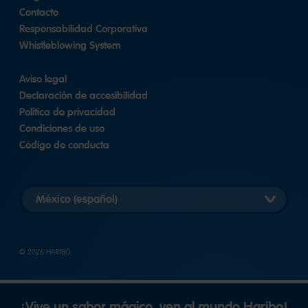
Contacto
Responsabilidad Corporativa
Whistleblowing System
Aviso legal
Declaración de accesibilidad
Política de privacidad
Condiciones de uso
Código de conducta
Elegir
versión
del
país
© 2026 HARIBO
¡Vive un sabor mágico, ven al mundo Haribo!