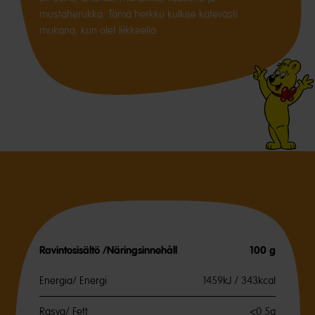
mustaherukka. Tämä herkku kulkee kätevästi
mukana, kun olet liikkeellä.
Ravintosisältö /Näringsinnehåll
100 g
Energia/ Energi
1459kJ / 343kcal
Rasva/ Fett
<0.5g