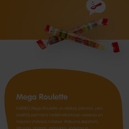
Ainesosat
Mega Roulette
HARIBO Mega-Roulette on värikäs patukka, joka
sisältää pehmeitä hedelmäkarkkeja useassa eri
maussa yhdessä rullassa. Makuina appelsiini,
sitruuna, ananas, mansikka, vadelma ja