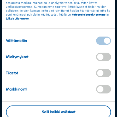
sosiaalista mediaa, mainontaa ja analyysia varten siitä, miten käytät
verkkosivustoamme. Kumppanimme saattavat liittää kyseiset tiedot muiden
sellaisten tietojen kanssa, jotka olet toimittanut heidän käyttöönsä tai jotka he
tietosuojalausekkeemme
ovat keränneet palveluita käyttäessäsi. Täällä on
ja
julkaisutietomme
.
Suostumuksen
Välttämätön
valinta
Mieltymykset
Tilastot
Markkinointi
Salli kaikki evästeet