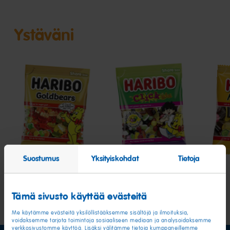
Ystäväni
Goldbears
Click
Mat
Mix
mix
Suostumus
Yksityiskohdat
Tietoja
Tämä sivusto käyttää evästeitä
Me käytämme evästeitä yksilöllistääksemme sisältöjä ja ilmoituksia,
voidaksemme tarjota toimintoja sosiaaliseen mediaan ja analysoidaksemme
verkkosivustomme käyttöä. Lisäksi välitämme tietoja kumppaneillemme