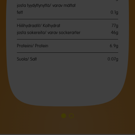
josta tyydyttynyttä/ varav mättat
fett
0.1g
Hiilihydraatit/ Kolhydrat
77g
josta sokereita/ varav sockerarter
46g
Proteiini/ Protein
6.9g
Suola/ Salt
0.07g
Siirry
Siirry
diaan
diaan
1
2