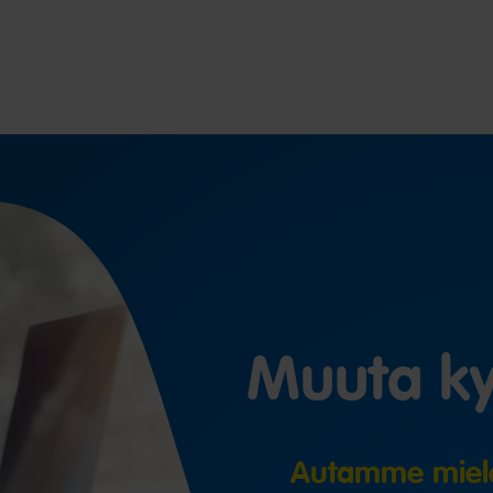
Muuta ky
Autamme miel