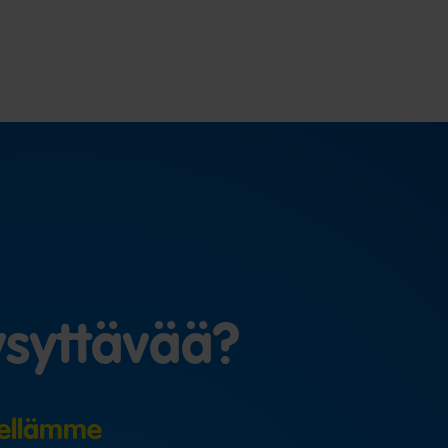
syttävää?
ellämme