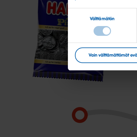
Suostumuksen
Välttämätön
valinta
Super
S
Piratos
S
Vain välttämättömät evä