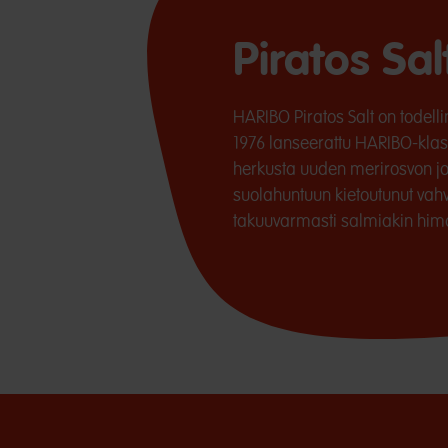
Piratos Sal
HARIBO Piratos Salt on todell
1976 lanseerattu HARIBO-klas
herkusta uuden merirosvon jou
suolahuntuun kietoutunut vahv
takuuvarmasti salmiakin him