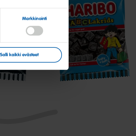
Markkinointi
ABC
Lakrids
Salli kaikki evästeet