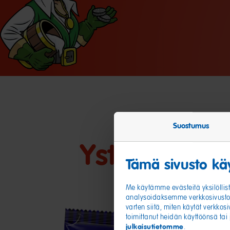
Suostumus
Ystäväni
Tämä sivusto käy
Me käytämme evästeitä yksilöllis
analysoidaksemme verkkosivustom
varten siitä, miten käytät verkko
toimittanut heidän käyttöönsä tai
julkaisutietomme
.