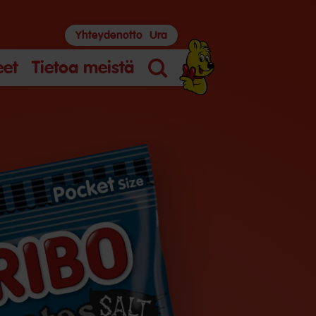
Yhteydenotto
Ura
eet
Tietoa meistä
Haku