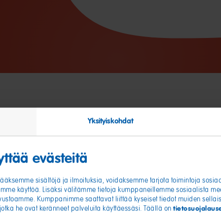
Yksityiskohdat
ttää evästeitä
tääksemme sisältöjä ja ilmoituksia, voidaksemme tarjota toimintoja sosi
me käyttöä. Lisäksi välitämme tietoja kumppaneillemme sosiaalista me
sivustoamme. Kumppanimme saattavat liittää kyseiset tiedot muiden sellaist
tietosuojala
 jotka he ovat keränneet palveluita käyttäessäsi. Täällä on