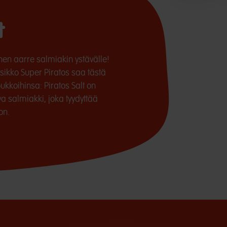
t
inen aarre salmiakin ystävälle!
sikko Super Piratos saa tästä
kkoihinsa: Piratos Salt on
a salmiakki, joka tyydyttää
on.