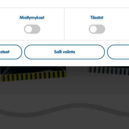
Mieltymykset
Tilastot
alty
Salty
ea
Likes
steet
Salli valinta