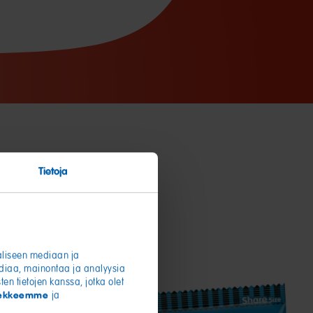
Tietoja
aaliseen mediaan ja
diaa, mainontaa ja analyysia
en tietojen kanssa, jotka olet
usekkeemme
ja