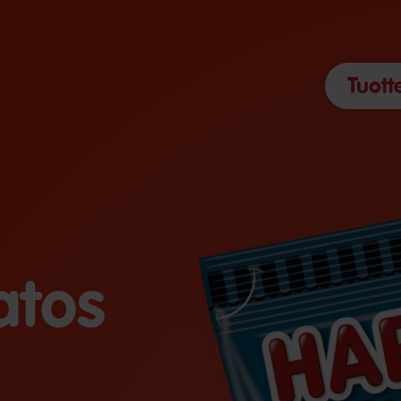
Tuott
atos