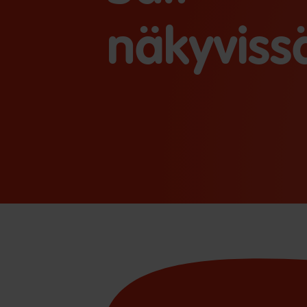
näkyviss