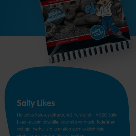
Salty Likes
Haluatko katu-uskottavuutta? Kun laitat HARIBO Salty
Likes -pussin pöydälle, saat sitä varmasti. Todellinen
voittaja, herkullista ja mietoa salmiakkilakritsia