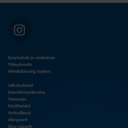
Instagram
Kysymyksiä ja vastauksia
Yhteydenotto
Whistleblowing System
Julkaisutiedot
Esteettömyysilmoitus
Tietosuoja
Käyttöehdot
Vastuullisuus
Allergeenit
Oiva-raportti