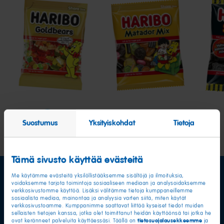
Goldbears
Matador
Salty
mix
Sea
Suostumus
Yksityiskohdat
Tietoja
Tämä sivusto käyttää evästeitä
Me käytämme evästeitä yksilöllistääksemme sisältöjä ja ilmoituksia,
voidaksemme tarjota toimintoja sosiaaliseen mediaan ja analysoidaksemme
verkkosivustomme käyttöä. Lisäksi välitämme tietoja kumppaneillemme
sosiaalista mediaa, mainontaa ja analyysia varten siitä, miten käytät
verkkosivustoamme. Kumppanimme saattavat liittää kyseiset tiedot muiden
sellaisten tietojen kanssa, jotka olet toimittanut heidän käyttöönsä tai jotka he
tietosuojalausekkeemme
ovat keränneet palveluita käyttäessäsi. Täällä on
ja