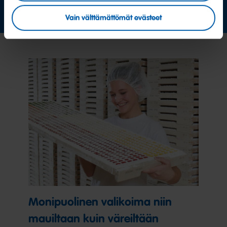
Ota yhteyttä
Vain välttämättömät evästeet
Monipuolinen valikoima niin
mauiltaan kuin väreiltään