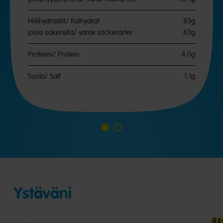
Hiilihydraatit/ Kolhydrat
83g
josta sokereita/ varav sockerarter
63g
Proteiini/ Protein
4.0g
Suola/ Salt
1.1g
Siirry
Siirry
diaan
diaan
1
2
Ystäväni