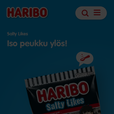
Avaa
Haku
navigointi
Salty Likes
Iso peukku ylös!
Ainesosat