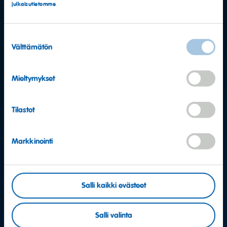
julkaisutietomme
.
Suostumuksen
Välttämätön
valinta
Mieltymykset
Tilastot
Markkinointi
Muuta kysyttävää?
Salli kaikki evästeet
Autamme mielellämme
Salli valinta