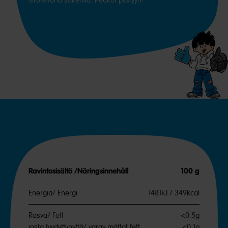
siroteltuna sokerilla. Peukut pystyyn!
Ravintosisältö /Näringsinnehåll
100 g
Energia/ Energi
1481kJ / 349kcal
Rasva/ Fett
<0.5g
josta tyydyttynyttä/ varav mättat fett
<0.1g