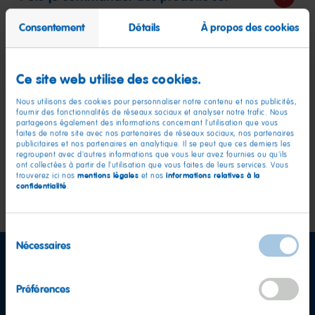
mesure ?
Consentement
Détails
À propos des cookies
Puis-je faire une demande de
Ce site web utilise des cookies.
don/sponsoring ?
Nous utilisons des cookies pour personnaliser notre contenu et nos publicités,
fournir des fonctionnalités de réseaux sociaux et analyser notre trafic. Nous
Comment puis-je devenir exportateur
partageons également des informations concernant l'utilisation que vous
faites de notre site avec nos partenaires de réseaux sociaux, nos partenaires
pour HARIBO ?
publicitaires et nos partenaires en analytique. Il se peut que ces derniers les
regroupent avec d'autres informations que vous leur avez fournies ou qu'ils
ont collectées à partir de l'utilisation que vous faites de leurs services. Vous
mentions légales
informations relatives à la
trouverez ici nos
et nos
confidentialité
.
accéder aux thèmes
Sélection
Nécessaires
du
consentement
Préférences