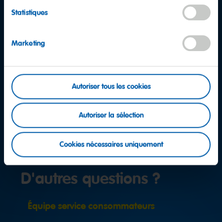
Statistiques
Marketing
Autoriser tous les cookies
Autoriser la sélection
Cookies nécessaires uniquement
D'autres questions ?
Équipe service consommateurs