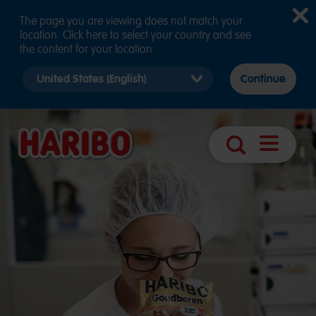
The page you are viewing does not match your
location. Click here to select your country and see
the content for your location.
Select
Continue
country
version
Ouvrir
Recherche
navigatio