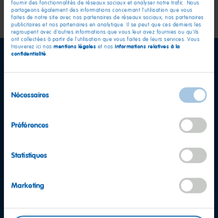
la
diapositiv
diaposit
fournir des fonctionnalités de réseaux sociaux et analyser notre trafic. Nous
prod
partageons également des informations concernant l'utilisation que vous
2
3
diaposit
faites de notre site avec nos partenaires de réseaux sociaux, nos partenaires
publicitaires et nos partenaires en analytique. Il se peut que ces derniers les
1
regroupent avec d'autres informations que vous leur avez fournies ou qu'ils
ont collectées à partir de l'utilisation que vous faites de leurs services. Vous
mentions légales
informations relatives à la
trouverez ici nos
et nos
confidentialité
.
Sélection
Nécessaires
du
consentement
Préférences
Statistiques
Marketing