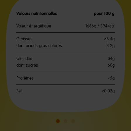
Valeurs nutritionnelles
pour 100 g
Valeur énergétique
1666g / 394kcal
Graisses
<6.4g
dont acides gras saturés
3.2g
Glucides
84g
dont sucres
60g
Protéines
<1g
Sel
<0.02g
Aller
Aller
Aller
à
à
à