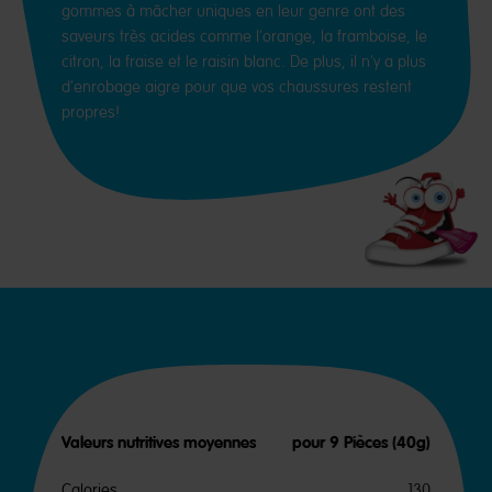
gommes à mâcher uniques en leur genre ont des
saveurs très acides comme l'orange, la framboise, le
citron, la fraise et le raisin blanc. De plus, il n'y a plus
d'enrobage aigre pour que vos chaussures restent
propres!
Valeurs nutritives moyennes
pour 9 Pièces (40g)
Calories
130