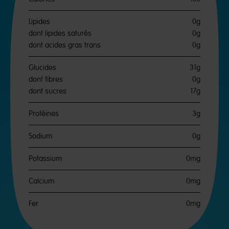
Lipides
0g
dont lipides saturés
0g
dont acides gras trans
0g
Glucides
31g
dont fibres
0g
dont sucres
17g
Protéines
3g
Sodium
0g
Potassium
0mg
Calcium
0mg
Fer
0mg