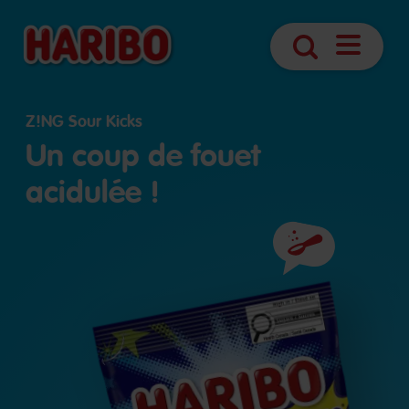
Open
Search
navigatio
Z!NG Sour Kicks
Un coup de fouet
acidulée !
Ingrédients