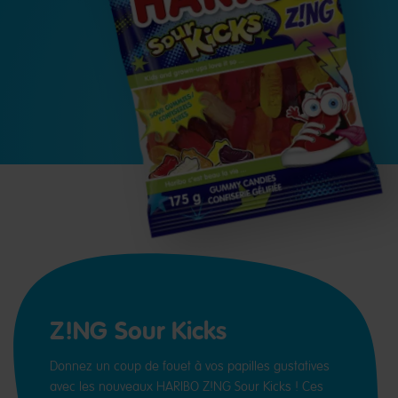
Z!NG Sour Kicks
Donnez un coup de fouet à vos papilles gustatives
avec les nouveaux HARIBO Z!NG Sour Kicks ! Ces