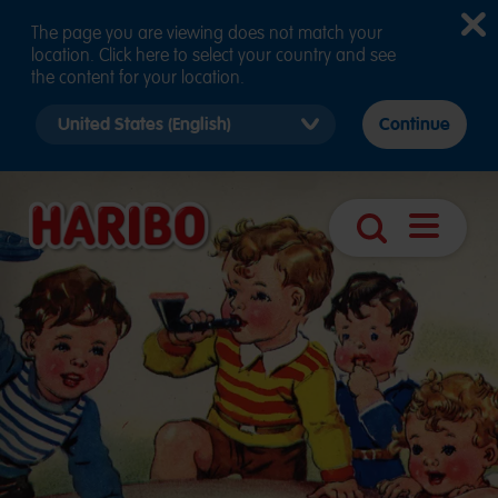
The page you are viewing does not match your
location. Click here to select your country and see
the content for your location.
Select
Continue
country
version
Ouvrir
Recherche
navigatio