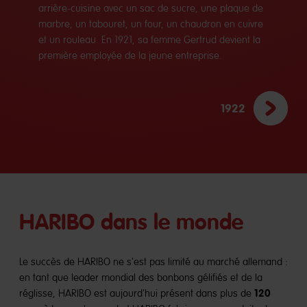
arrière-cuisine avec un sac de sucre, une plaque de
marbre, un tabouret, un four, un chaudron en cuivre
et un rouleau. En 1921, sa femme Gertrud devient la
première employée de la jeune entreprise.
1922
HARIBO dans le monde
Le succès de HARIBO ne s'est pas limité au marché allemand :
en tant que leader mondial des bonbons gélifiés et de la
120
réglisse, HARIBO est aujourd'hui présent dans plus de