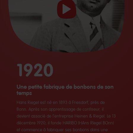
Lancer
la
vidéo
1920
Une petite fabrique de bonbons de son
temps
Hans Riegel est né en 1893 à Friesdorf, près de
Bonn. Après son apprentissage de confiseur, il
devient associé de l'entreprise Heinen & Riegel. Le 13
décembre 1920, il fonde HARIBO (HAns RIegel BOnn)
et commence à fabriquer ses bonbons dans une