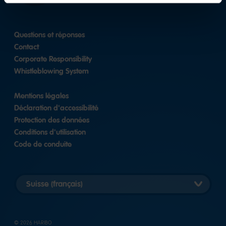
Questions et réponses
Contact
Corporate Responsibility
Whistleblowing System
Mentions légales
Déclaration d'accessibilité
Protection des données
Conditions d'utilisation
Code de conduite
Choisir
pays
© 2026 HARIBO