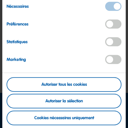
Sélection
Nécessaires
du
Protection du travail et de la santé
consentement
Préférences
Marketing
Statistiques
Protection des données personnelles
Marketing
Responsabilité particulière des cadres
Autoriser tous les cookies
Autoriser la sélection
Cookies nécessaires uniquement
Facebook