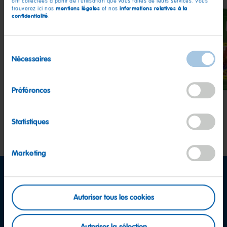
ont collectées à partir de l'utilisation que vous faites de leurs services. Vous
mentions légales
informations relatives à la
trouverez ici nos
et nos
confidentialité
.
Sélection
Happy
Happy
Phan
Nécessaires
du
Cola
Cherries
consentement
Préférences
Statistiques
Marketing
Autoriser tous les cookies
Autoriser la sélection