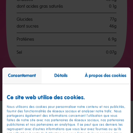
dont acides gras saturés
0.1g
Glucides
77g
dont sucres
46g
Protéines
6.9g
Sel
0.07g
Consentement
Détails
À propos des cookies
Aller
Aller
à
à
la
la
Ce site web utilise des cookies.
diapositive
diapositive
1
2
Nous utilisons des cookies pour personnaliser notre contenu et nos publicités,
fournir des fonctionnalités de réseaux sociaux et analyser notre trafic. Nous
partageons également des informations concernant l'utilisation que vous
Mes amis
faites de notre site avec nos partenaires de réseaux sociaux, nos partenaires
publicitaires et nos partenaires en analytique. Il se peut que ces derniers les
regroupent avec d'autres informations que vous leur avez fournies ou qu'ils