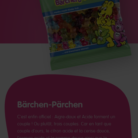
Bärchen-Pärchen
C'est enfin officiel : Aigre-doux et Acide forment un
couple ! Ou plutôt, trois couples. Car en tant que
couple d'ours, le citron acide et la cerise douce,