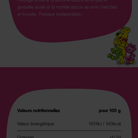
l'orange acide et la pomme douce ainsi que la
groseille acide et la myrtille douce se sont cherchés
et trouvés. Presque inséparables !
Valeurs nutritionnelles
pour 100 g
Valeur énergétique
1459kJ / 343kcal
Graisses
<0.5g