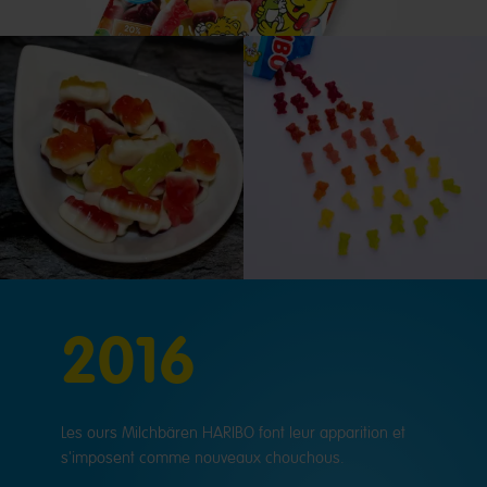
2016
Les ours Milchbären HARIBO font leur apparition et
s'imposent comme nouveaux chouchous.