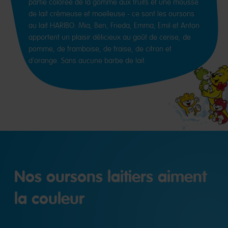
partie colorée de la gomme aux fruits et une mousse
de lait crémeuse et moelleuse - ce sont les oursons
au lait HARIBO: Mia, Ben, Frieda, Emma, Emil et Anton
apportent un plaisir délicieux au goût de cerise, de
pomme, de framboise, de fraise, de citron et
d'orange. Sans aucune barbe de lait.
Nos oursons laitiers aiment
la couleur