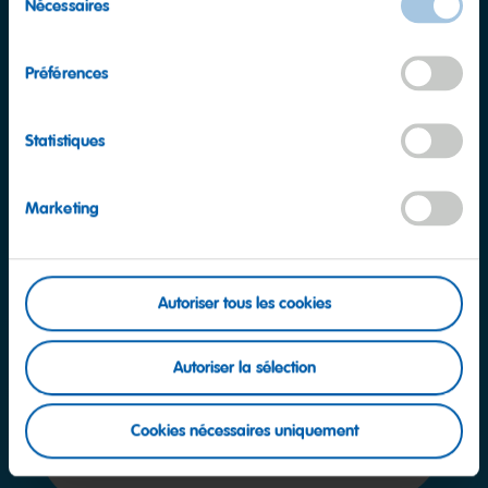
Nécessaires
du
consentement
Préférences
Valeurs nutritionnelles
pour 100 g
Valeur énergétique
1452kJ / 342kcal
Statistiques
Graisses
0.5g
dont acides gras saturés
<0.1g
Marketing
Glucides
77g
dont sucres
47g
Autoriser tous les cookies
Protéines
6.6g
Sel
0.03g
Autoriser la sélection
Cookies nécessaires uniquement