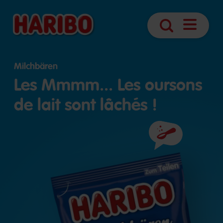
Ouvrir
Recherche
navigatio
Milchbären
Les Mmmm... Les oursons
de lait sont lâchés !
Ingrédients