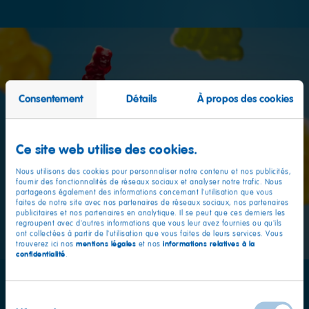
Consentement
Détails
À propos des cookies
Ce site web utilise des cookies.
Nous utilisons des cookies pour personnaliser notre contenu et nos publicités,
fournir des fonctionnalités de réseaux sociaux et analyser notre trafic. Nous
partageons également des informations concernant l'utilisation que vous
faites de notre site avec nos partenaires de réseaux sociaux, nos partenaires
publicitaires et nos partenaires en analytique. Il se peut que ces derniers les
regroupent avec d'autres informations que vous leur avez fournies ou qu'ils
ont collectées à partir de l'utilisation que vous faites de leurs services. Vous
mentions légales
informations relatives à la
trouverez ici nos
et nos
confidentialité
.
Sélection