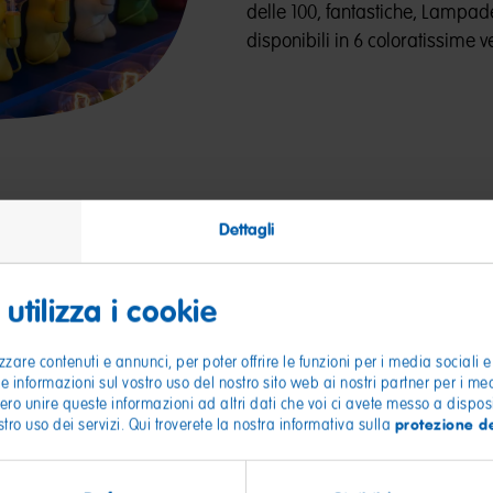
delle 100, fantastiche, Lampad
disponibili in 6 coloratissime v
Dettagli
utilizza i cookie
zzare contenuti e annunci, per poter offrire le funzioni per i media sociali e
le informazioni sul vostro uso del nostro sito web ai nostri partner per i me
ili social!
bero unire queste informazioni ad altri dati che voi ci avete messo a disposi
protezione de
ro uso dei servizi. Qui troverete la nostra informativa sulla
nstagram a condividere con noi
i sotto l'hashtag