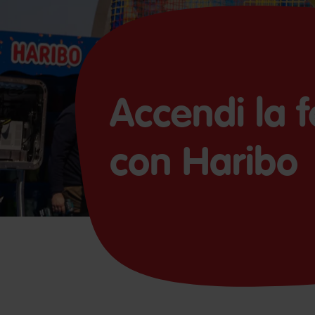
Accendi la fe
con Haribo