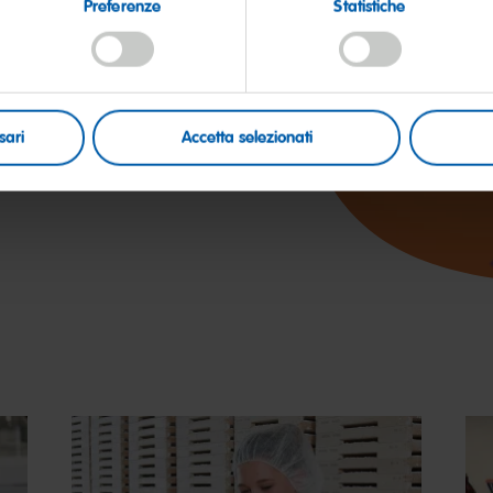
Preferenze
Statistiche
ativa ha contribuito a far
namo Camp Onlus, che da anni
gazzi con disabilità, e le loro
sari
Accetta selezionati
circondati da amore!