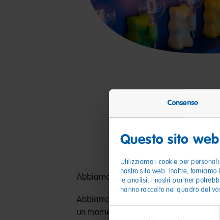
Consenso
Questo sito web 
Utilizziamo i cookie per personali
nostro sito web. Inoltre, forniamo 
Abbiamo festeggiato anche sui nostri prof
le analisi. I nostri partner potreb
hanno raccolto nel quadro del vost
Abbiamo invitato i nostri followers su I
Selezione
un momento di gioia e li abbiamo raccolt